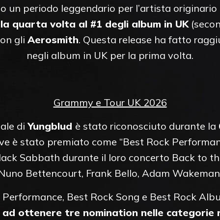
 un periodo leggendario per l’artista originario
 la quarta volta al #1 degli album in UK
(secon
con gli
Aerosmith
. Questa release ha fatto raggi
negli album in UK per la prima volta.
Grammy e Tour UK 2026
bale di
Yungblud
è stato riconosciuto durante la
ove è stato premiato come “Best Rock Performa
lack Sabbath durante il loro concerto Back to th
Nuno Bettencourt, Frank Bello, Adam Wakeman
k Performance, Best Rock Song e Best Rock Alb
a ad ottenere tre nomination nelle categorie 