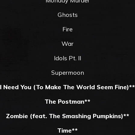
Monday Murder
Ghosts
Fire
War
Idols Pt. II
Supermoon
I Need You (To Make The World Seem Fine)**
The Postman**
Zombie (feat. The Smashing Pumpkins)**
Time**