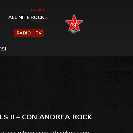
ON AIR
ALL NITE ROCK
RADIO
TV
SI
LS II – CON ANDREA ROCK
l nuovo album di inediti del giovane