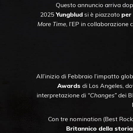
Questo annuncio arriva dopo
2025
Yungblud
si è piazzato
per
More Time
, l’EP in collaborazione 
All’inizio di Febbraio l’impatto glo
Awards
di Los Angeles, d
interpretazione di
“Changes”
dei B
Con tre nomination (Best Roc
Britannico della stori