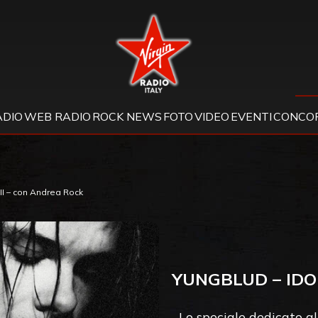
Virgin Radio
ADIO
WEB RADIO
ROCK NEWS
FOTO
VIDEO
EVENTI
CONCOR
II – con Andrea Rock
YUNGBLUD – IDO
Lo speciale dedicato a