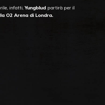
le, infatti,
Yungblud
partirà per il
lla O2 Arena di Londra.