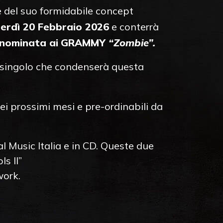
e del suo formidabile concept
enerdì 20 Febbraio 2026
e conterrà
 nominata ai
GRAMMY
“Zombie”.
l singolo che condenserà questa
 nei prossimi mesi e pre-ordinabili da
l Music Italia e in CD. Queste due
ls II”
work.