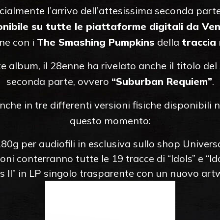
cialmente l’arrivo dell’attesissima seconda part
onibile su tutte le piattaforme digitali da V
one con i
The Smashing Pumpkins
della
traccia
e album, il 28enne ha rivelato anche il titolo de
seconda parte, ovvero
“Suburban Requiem”
.
nche in tre differenti versioni fisiche disponibili
questo momento:
80g per audiofili in esclusiva sullo shop Universa
oni conterranno tutte le 19 tracce di “Idols” e “Ido
ls II” in LP singolo trasparente con un nuovo art