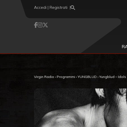
Vai al contenuto
Accedi | Registrati
R
Virgin Radio
›
Programmi
›
YUNGBLUD
›
Yungblud – Idols 