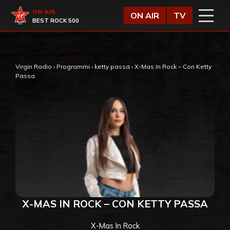
Vai al contenuto
Virgin Radio
ON AIR
ON AIR
TV
BEST ROCK 500
Virgin Radio
›
Programmi
›
ketty passa
›
X-Mas In Rock – Con Ketty
Passa
X-MAS IN ROCK – CON KETTY PASSA
X-Mas In Rock