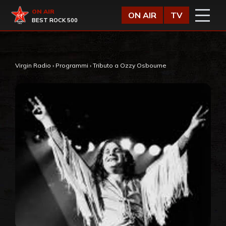
Vai al contenuto
Virgin Radio
ON AIR
ON AIR
TV
BEST ROCK 500
Virgin Radio
›
Programmi
›
Tributo a Ozzy Osbourne