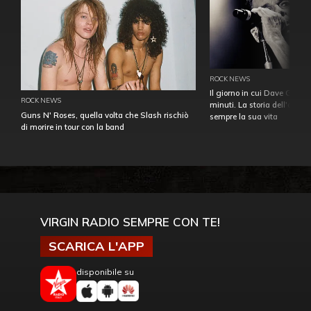
ROCK NEWS
Il giorno in cui Dave Gahan
ROCK NEWS
minuti. La storia dell'over
Guns N' Roses, quella volta che Slash rischiò
sempre la sua vita
di morire in tour con la band
VIRGIN RADIO SEMPRE CON TE!
SCARICA L'APP
disponibile su