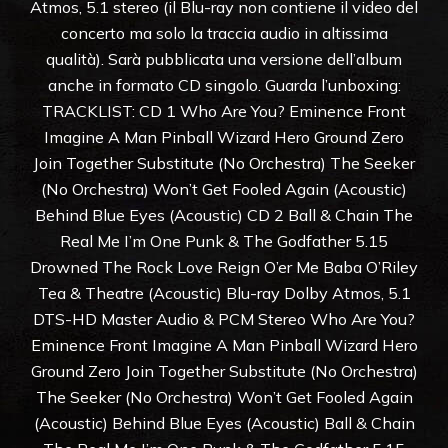
Atmos, 5.1 stereo (il Blu-ray non contiene il video del
concerto ma solo la traccia audio in altissima
qualità). Sarà pubblicata una versione dell’album
anche in formato CD singolo. Guarda l’unboxing:
TRACKLIST: CD 1 Who Are You? Eminence Front
Imagine A Man Pinball Wizard Hero Ground Zero
Join Together Substitute (No Orchestra) The Seeker
(No Orchestra) Won’t Get Fooled Again (Acoustic)
Behind Blue Eyes (Acoustic) CD 2 Ball & Chain The
Real Me I’m One Punk & The Godfather 5.15
Drowned The Rock Love Reign O’er Me Baba O’Riley
Tea & Theatre (Acoustic) Blu-ray Dolby Atmos, 5.1
DTS-HD Master Audio & PCM Stereo Who Are You?
Eminence Front Imagine A Man Pinball Wizard Hero
Ground Zero Join Together Substitute (No Orchestra)
The Seeker (No Orchestra) Won’t Get Fooled Again
(Acoustic) Behind Blue Eyes (Acoustic) Ball & Chain