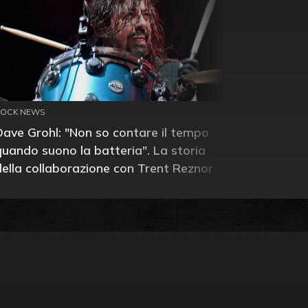
ROCK NEWS
Dave Grohl: "Non so contare il tempo
quando suono la batteria". La storia
della collaborazione con Trent Reznor