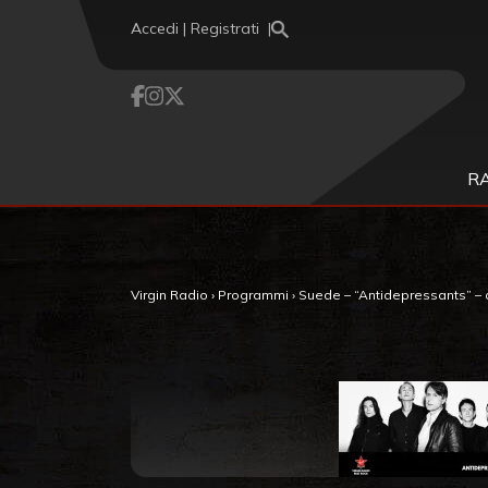
Vai al contenuto
Accedi | Registrati
R
Virgin Radio
›
Programmi
›
Suede – “Antidepressants” – c