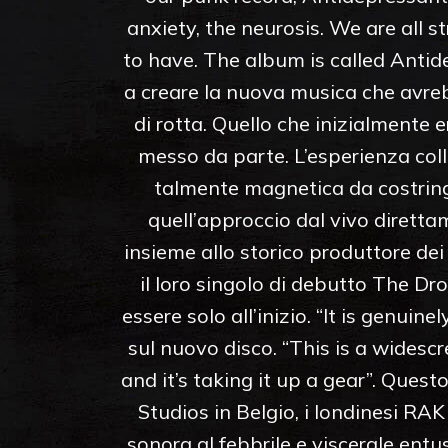
anxiety, the neurosis. We are all s
to have. The album is called Antid
a creare la nuova musica che avre
di rotta. Quello che inizialmente
messo da parte. L’esperienza coll
talmente magnetica da costring
quell’approccio dal vivo diretta
insieme allo storico produttore de
il loro singolo di debutto The Dro
essere solo all’inizio. “It is genuine
sul nuovo disco. “This is a widesc
and it’s taking it up a gear”. Quest
Studios in Belgio, i londinesi RA
sonora al febbrile e viscerale ent