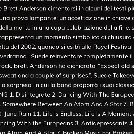
e Brett Anderson cimentarsi in alcuni dei testi più
 una prova lampante: un’accettazione in chiave 
della morte in una cupa celebrazione della fine, 
appresenta un momento simbolico di chiusura de
ta dal 2002, quando si esibì alla Royal Festival
edranno i Suede reinventare completamente il lo
 rock. Brett Anderson ha dichiarato: “Expect old
weat and a couple of surprises.”. Suede Takeover 
 sorpresa, in cui la band proporrà i suoi classici 
. Disintegrate 2. Dancing With The Europeans
 Somewhere Between An Atom And A Star 7. Br
10. June Rain 11. Life Is Endless, Life Is A M
ncing With the Europeans 3. Antidepressants 4
Atom And A Star 7. Broken Music For Broken P