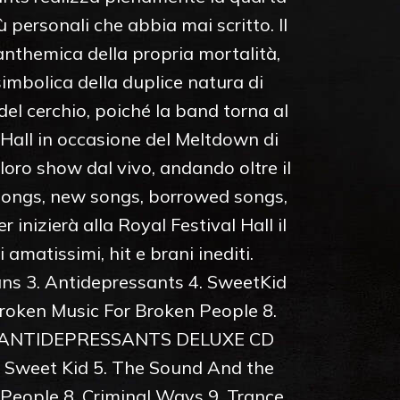
 personali che abbia mai scritto. Il
anthemica della propria mortalità,
simbolica della duplice natura di
l cerchio, poiché la band torna al
 Hall in occasione del Meltdown di
ro show dal vivo, andando oltre il
 songs, new songs, borrowed songs,
inizierà alla Royal Festival Hall il
amatissimi, hit e brani inediti.
 3. Antidepressants 4. SweetKid
oken Music For Broken People 8.
oment ANTIDEPRESSANTS DELUXE CD
. Sweet Kid 5. The Sound And the
eople 8. Criminal Ways 9. Trance