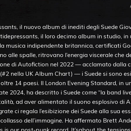
sants, il nuovo album di inediti degli Suede Gio
tidepressants, il loro decimo album in studio, in
la musica indipendente britannica, certificati Go
no alle spalle, ritrovano l’energia viscerale che d
ione di Autofiction nel 2022 — acclamato dalla cri
 (#2 nella UK Album Chart) — i Suede si sono esibi
in oltre 14 paesi. Il London Evening Standard, in u
te 2024, ha descritto i Suede come “la band live
alità, ad aver alimentato il suono esplosivo di 
grate ci regala l’esibizione dei Suede alla sua ess
l collasso dell’immagine. Ha affermato Brett Ande
 is our post-punk record. It’sabout the tensions 