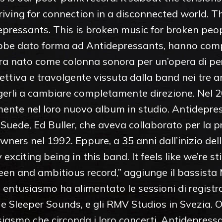
triving for connection in a disconnected world. 
epressants. This is broken music for broken peo
bbe dato forma ad Antidepressants, hanno comp
 era nato come colonna sonora per un’opera di p
ettiva e travolgente vissuta dalla band nei tre an
erli a cambiare completamente direzione. Nel 
mente nel loro nuovo album in studio. Antidepres
i Suede, Ed Buller, che aveva collaborato per la
wners nel 1992. Eppure, a 35 anni dall’inizio dell
ly exciting being in this band. It feels like we’re s
reen and ambitious record,” aggiunge il bassista 
o entusiasmo ha alimentato le sessioni di registra
K e Sleeper Sounds, e gli RMV Studios in Svezia. 
usiasmo che circonda i loro concerti, Antidepres