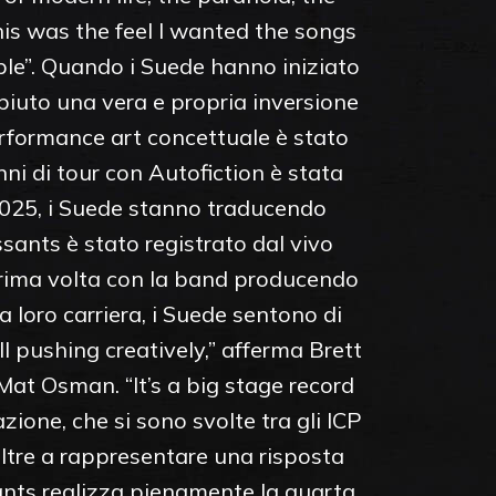
This was the feel I wanted the songs
ple”. Quando i Suede hanno iniziato
iuto una vera e propria inversione
erformance art concettuale è stato
ni di tour con Autofiction è stata
2025, i Suede stanno traducendo
sants è stato registrato dal vivo
 prima volta con la band producendo
a loro carriera, i Suede sentono di
till pushing creatively,” afferma Brett
Mat Osman. “It’s a big stage record
zione, che si sono svolte tra gli ICP
Oltre a rappresentare una risposta
sants realizza pienamente la quarta