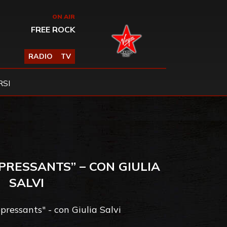
ON AIR
FREE ROCK
RADIO
TV
SI
PRESSANTS” – CON GIULIA
SALVI
pressants" - con Giulia Salvi