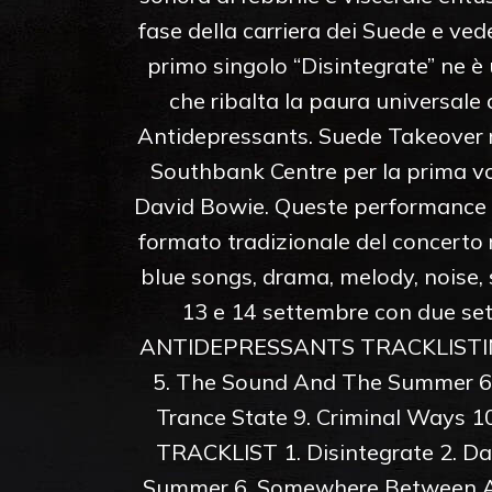
fase della carriera dei Suede e ved
primo singolo “Disintegrate” ne è
che ribalta la paura universale 
Antidepressants. Suede Takeover r
Southbank Centre per la prima vol
David Bowie. Queste performance v
formato tradizionale del concerto
blue songs, drama, melody, noise, s
13 e 14 settembre con due set a
ANTIDEPRESSANTS TRACKLISTING 1
5. The Sound And The Summer 6.
Trance State 9. Criminal Ways 
TRACKLIST 1. Disintegrate 2. Da
Summer 6. Somewhere Between An 