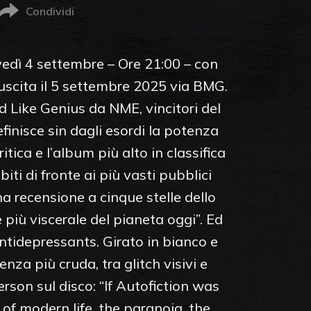
Condividi
vedì 4 settembre – Ore 21:00 – con
 uscita il 5 settembre 2025 via BMG.
d Like Genius da NME, vincitori del
efinisce sin dagli esordi la potenza
tica e l’album più alto in classifica
ti di fronte ai più vasti pubblici
na recensione a cinque stelle dello
 più viscerale del pianeta oggi”. Ed
Antidepressants. Girato in bianco e
enza più cruda, tra glitch visivi e
rson sul disco: “If Autofiction was
of modern life, the paranoia, the