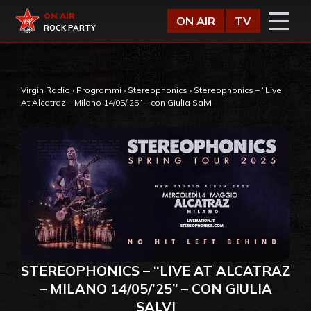
Vai al contenuto
Virgin Radio
ON AIR
ON AIR
TV
ROCK PARTY
Virgin Radio
›
Programmi
›
Stereophonics
›
Stereophonics – “Live
At Alcatraz – Milano 14/05/’25” – con Giulia Salvi
STEREOPHONICS – “LIVE AT ALCATRAZ
– MILANO 14/05/’25” – CON GIULIA
SALVI