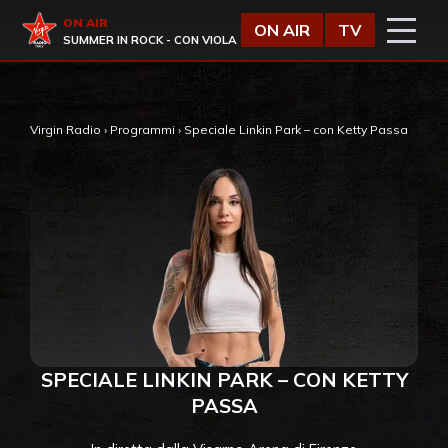
Vai al contenuto
Virgin Radio
ON AIR
ON AIR
TV
SUMMER IN ROCK - CON VIOLA
Virgin Radio
›
Programmi
›
Speciale Linkin Park – con Ketty Passa
SPECIALE LINKIN PARK – CON KETTY
PASSA