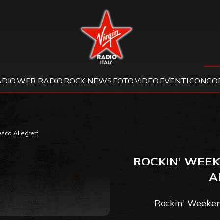
Virgin Radio
ADIO
WEB RADIO
ROCK NEWS
FOTO
VIDEO
EVENTI
CONCOR
sco Allegretti
ROCKIN’ WEE
A
Rockin' Weekend