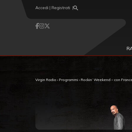
Vai al contenuto
Accedi | Registrati
R
Virgin Radio
›
Programmi
›
Rockin’ Weekend – con France