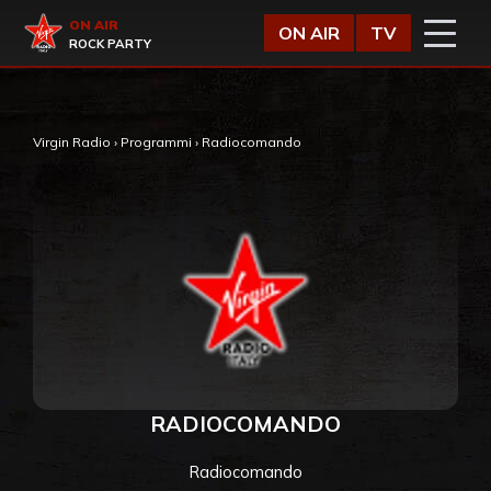
Vai al contenuto
Virgin Radio
ON AIR
ON AIR
TV
ROCK PARTY
Virgin Radio
›
Programmi
›
Radiocomando
RADIOCOMANDO
Radiocomando