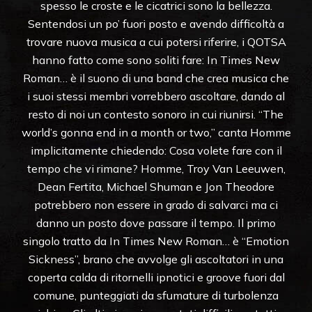
spesso le croste e le cicatrici sono la bellezza.
Sentendosi un po’ fuori posto e avendo difficoltà a
trovare nuova musica a cui potersi riferire, i QOTSA
hanno fatto come sono soliti fare: In Times New
Roman… è il suono di una band che crea musica che
i suoi stessi membri vorrebbero ascoltare, dando al
resto di noi un contesto sonoro in cui riunirsi. “The
world’s gonna end in a month or two,” canta Homme
implicitamente chiedendo: Cosa volete fare con il
tempo che vi rimane? Homme, Troy Van Leeuwen,
Dean Fertita, Michael Shuman e Jon Theodore
potrebbero non essere in grado di salvarci ma ci
danno un posto dove passare il tempo. Il primo
singolo tratto da In Times New Roman… è “Emotion
Sickness”, brano che avvolge gli ascoltatori in una
coperta calda di ritornelli ipnotici e groove fuori dal
comune, punteggiati da sfumature di turbolenza