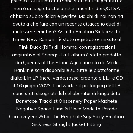
psichica. Gli ultimi anni sono stati difficili per tutti, e
non è un segreto che anche i membri dei QOTSA
abbiano subito dolori e perdite. Ma chi di noi non ha
avuto a che fare con un recente attacco (o due) di
malessere emotivo? Ascolta Emotion Sickness In
Times New Roman… è stato registrato e mixato al
Pink Duck (RIP) di Homme, con registrazioni
aggiuntive al Shangri-La. L’album è stato prodotto
dai Queens of the Stone Age e mixato da Mark
Rankin e sarà disponibile su tutte le piattaforme
digitali, in LP (nero, verde, rosso, argento e blu) e CD
il 16 giugno 2023. L’artwork e il packaging dell’LP
sono stati disegnati dal collaborator di lunga data
Boneface. Tracklist Obscenery Paper Machete
Negative Space Time & Place Made to Parade
Carnavoyeur What the Peephole Say Sicily Emotion
Sickness Straight Jacket Fitting