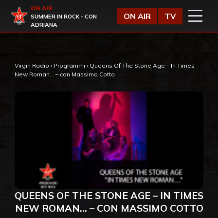
Vai al contenuto
ON AIR
Virgin Radio
ON AIR
TV
SUMMER IN ROCK - CON
ADRIANA
Virgin Radio
›
Programmi
›
Queens Of The Stone Age – In Times
New Roman… – con Massimo Cotto
QUEENS OF THE STONE AGE – IN TIMES
NEW ROMAN… – CON MASSIMO COTTO