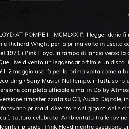
LOYD AT POMPEII – MCMLXXII”, il leggendario fi
 e Richard Wright per la prima volta in uscita 
el 1971 i Pink Floyd, in rampa di lancio verso la
l live diventò un leggendario film e un disco li
no! Il 2 maggio uscirà per la prima volta come 
ding / Sony Music). Nel tempo, infatti, sono usc
versione completa ufficiale e mai in Dolby Atmo
ersione rimasterizzata su CD, Audio Digitale, in D
facevano prima di diventare dei giganti delle c
ica è tuttora celebrata. Ambientato tra le rovine
lgente riprende i Pink Floyd mentre eseguono u