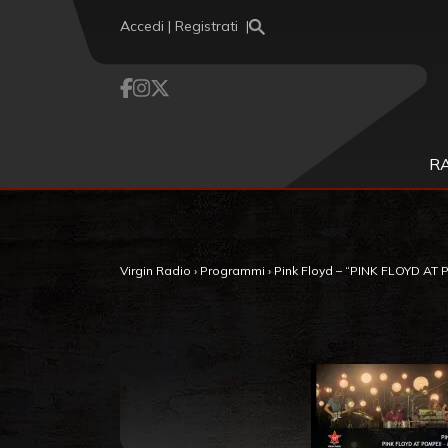
Vai al contenuto
Accedi | Registrati
R
Virgin Radio
›
Programmi
›
Pink Floyd – “PINK FLOYD AT 