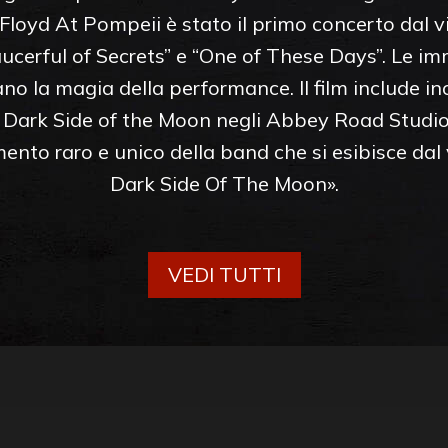
 Floyd At Pompeii è stato il primo concerto dal 
cerful of Secrets” e “One of These Days”. Le imm
ano la magia della performance. Il film include inol
he Dark Side of the Moon negli Abbey Road Studi
ento raro e unico della band che si esibisce dal
Dark Side Of The Moon».
VEDI TUTTI