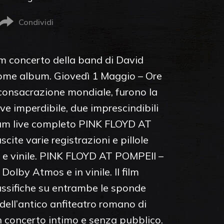
Condividi
lm concerto della band di David
come album. Giovedì 1 Maggio – Ore
 consacrazione mondiale, furono la
ve imperdibile, due imprescindibili
album live completo PINK FLOYD AT
ite varie registrazioni e pillole
s e vinile. PINK FLOYD AT POMPEII –
olby Atmos e in vinile. Il film
lassifiche su entrambe le sponde
 dell’antico anfiteatro romano di
n concerto intimo e senza pubblico.