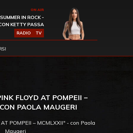
ON AIR
SUMMER IN ROCK -
CON KETTY PASSA
RADIO
TV
SI
PINK FLOYD AT POMPEII –
– CON PAOLA MAUGERI
D AT POMPEII – MCMLXXII" - con Paola
Maugeri