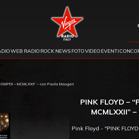
Virgin Radio
ADIO
WEB RADIO
ROCK NEWS
FOTO
VIDEO
EVENTI
CONCOR
POMPEII – MCMLXXII” – con Paola Maugeri
PINK FLOYD – “
MCMLXXII” 
Pink Floyd - "PINK FLOY