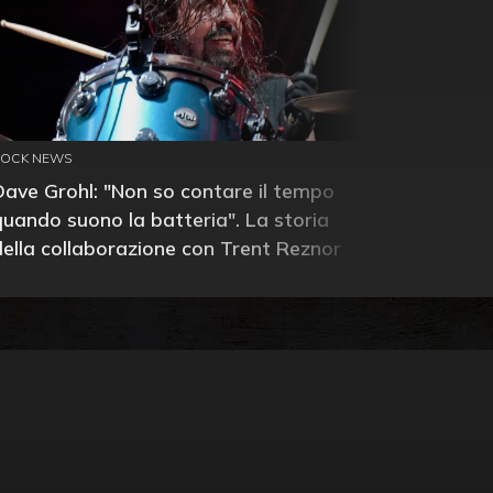
ROCK NEWS
Dave Grohl: "Non so contare il tempo
quando suono la batteria". La storia
della collaborazione con Trent Reznor