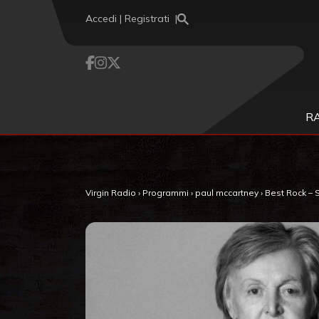
Vai al contenuto
Accedi | Registrati
R
Virgin Radio
›
Programmi
›
paul mccartney
›
Best Rock – S