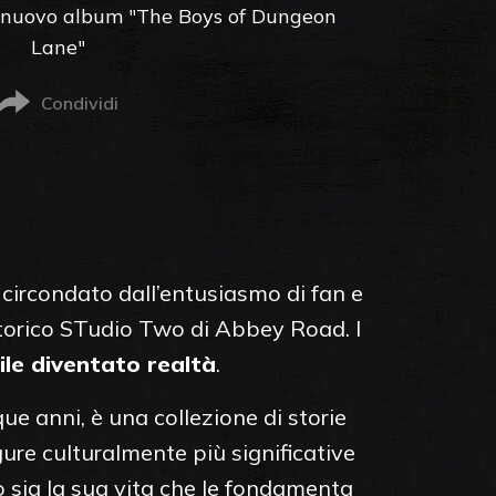
l nuovo album "The Boys of Dungeon
Lane"
Condividi
 circondato dall’entusiasmo di fan e
o storico STudio Two di Abbey Road. I
ile diventato realtà
.
ue anni, è una collezione di storie
gure culturalmente più significative
o sia la sua vita che le fondamenta