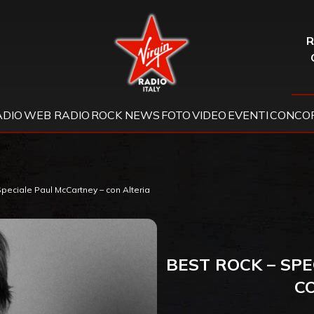
Virgin Radio
R
ADIO
WEB RADIO
ROCK NEWS
FOTO
VIDEO
EVENTI
CONCOR
peciale Paul McCartney – con Alteria
BEST ROCK – SP
C