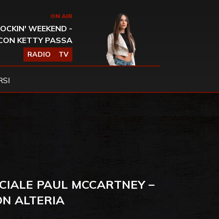
ON AIR
OCKIN' WEEKEND -
CON KETTY PASSA
RADIO
TV
SI
ECIALE PAUL MCCARTNEY –
ON ALTERIA