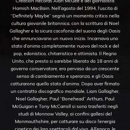
Creation Records Alan McGee e del giornalista
Hamish MacBain. Nell’agosto del 1994, l’uscita di
“Definitely Maybe” segnò un momento critico nella
cultura giovanile britannica, con la scrittura di Noel
Gallagher e la sicura cacofonia del suono degli Oasis
che annunciavano un nuovo inizio. Incarnava uno
stato d’animo completamente nuovo del rock e del
pop, edonistico, chitarristico e ottimista. Il Regno
Unito, che presto si sarebbe liberato da 18 anni di
governo conservatore, era pervaso da un crescente
senso di cambiamento e speranza, e gli Oasis
catturarono quello stato d’animo. Dopo aver firmato
un contratto discografico mondiale, Liam Gallagher,
Noel Gallagher, Paul “Bonehead” Arthurs, Paul
McGuigan e Tony McCarroll si sono trasferiti negli
studi di Monnow Valley, ai confini gallesi del
Monmouthshire, per catturare su disco l’energia
cinetica dei loro spettacoli dal vivo. All’epoca, le