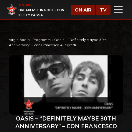
Vai al contenuto
ON AIR
Virgin Radio
ON AIR
TV
BREAKFAST IN ROCK - CON
KETTY PASSA
Virgin Radio
›
Programmi
›
Oasis – “Definitely Maybe 30th
Anniversary” – con Francesco Allegretti
OASIS – “DEFINITELY MAYBE 30TH
ANNIVERSARY” – CON FRANCESCO