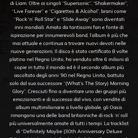
di Liam. Oltre ai singoli “Supersonic”, “Shakermaker”,
“Live Forever” e “Cigarettes & Alcohol”, brani come
“Rock ‘n’ Roll Star” e “Slide Away” sono diventati
inni mondiali. Amato da tantissimi fan e fonte di
ispirazione per innumerevoli band, l’album è più che
mai attuale e continua a trovare nuovi devoti nelle
nuove generazioni. Il disco è stato certificato 8 volte
platino nel Regno Unito, ha venduto oltre 6 milioni di
copie in tutto il mondo ed è il secondo album più
ascoltato degli anni ’90 nel Regno Unito, battuto
solo dal suo successore “(What’s The Story) Morning
Glory”. Cresciuti fino a diventare uno dei gruppi più
emozionanti e di successo dal vivo, con vendite di
album multimilionarie a livello globale, gli Oasis
rimangono una delle band britanniche di rock ‘n’ roll
più universalmente amate di tutti i tempi. La tracklist
di “Definitely Maybe (30th Anniversary Deluxe