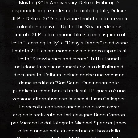
Maybe (30th Anniversary Deluxe Edition)” è
disponibile in pre-order nei formati digitale, Deluxe
4LP e Deluxe 2CD in edizione limitata, oltre ai vinili
colorati esclusivi – “Up In The Sky” in edizione
limitata 2LP colore marmo blu e bianco ispirato al
testo “Learning to fly” e “Digsy’s Dinner” in edizione
limitata 2LP colore marmo rosa e bianco ispirato al
testo “Strawberries and cream”. Tutti i formati
includono la versione rimasterizzata dell’album di
dieci anni fa. L’album include anche una versione
demo inedita di “Sad Song”. Originariamente
pubblicata come bonus track sull’LP, questa è una
versione alternativa con la voce di Liam Gallagher.
La raccolta contiene anche una nuova cover
originale realizzato dall’art designer Brian Cannon
per Microdot e dal fotografo Michael Spencer Jones,
oltre a nuove note di copertina del boss della