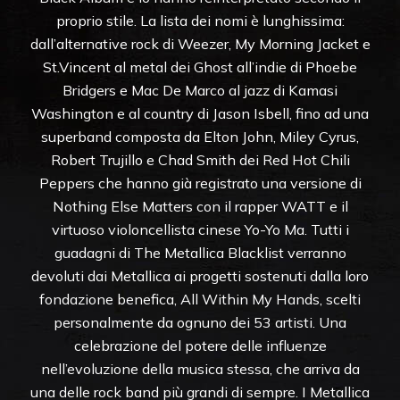
proprio stile. La lista dei nomi è lunghissima:
dall’alternative rock di Weezer, My Morning Jacket e
St.Vincent al metal dei Ghost all’indie di Phoebe
Bridgers e Mac De Marco al jazz di Kamasi
Washington e al country di Jason Isbell, fino ad una
superband composta da Elton John, Miley Cyrus,
Robert Trujillo e Chad Smith dei Red Hot Chili
Peppers che hanno già registrato una versione di
Nothing Else Matters con il rapper WATT e il
virtuoso violoncellista cinese Yo-Yo Ma. Tutti i
guadagni di The Metallica Blacklist verranno
devoluti dai Metallica ai progetti sostenuti dalla loro
fondazione benefica, All Within My Hands, scelti
personalmente da ognuno dei 53 artisti. Una
celebrazione del potere delle influenze
nell’evoluzione della musica stessa, che arriva da
una delle rock band più grandi di sempre. I Metallica