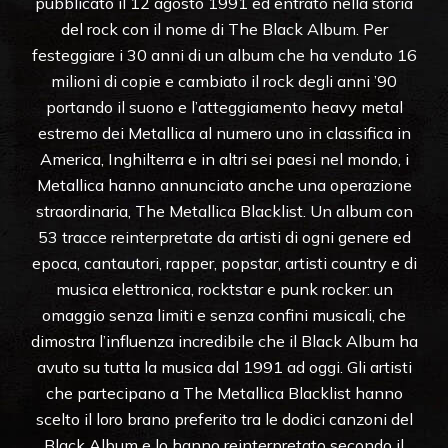
pubblicato il 12 agosto 1991 ed entrato nella storia
del rock con il nome di The Black Album. Per
festeggiare i 30 anni di un album che ha venduto 16
milioni di copie e cambiato il rock degli anni ’90
portando il suono e l’atteggiamento heavy metal
estremo dei Metallica al numero uno in classifica in
America, Inghilterra e in altri sei paesi nel mondo, i
Metallica hanno annunciato anche una operazione
straordinaria, The Metallica Blacklist. Un album con
53 tracce reinterpretate da artisti di ogni genere ed
epoca, cantautori, rapper, popstar, artisti country e di
musica elettronica, rocktstar e punk rocker: un
omaggio senza limiti e senza confini musicali, che
dimostra l’influenza incredibile che il Black Album ha
avuto su tutta la musica dal 1991 ad oggi. Gli artisti
che partecipano a The Metallica Blacklist hanno
scelto il loro brano preferito tra le dodici canzoni del
Black Album e lo hanno reinterpretato secondo il