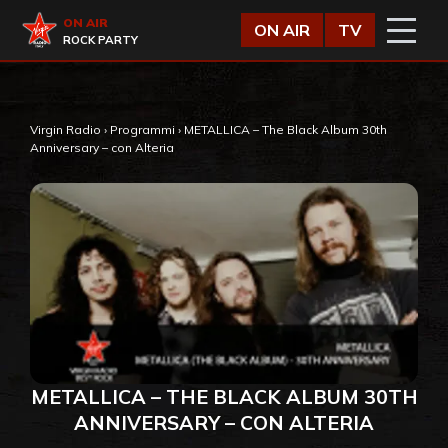
Vai al contenuto
Virgin Radio
ON AIR
ON AIR
TV
ROCK PARTY
Virgin Radio
›
Programmi
›
METALLICA – The Black Album 30th
Anniversary – con Alteria
METALLICA – THE BLACK ALBUM 30TH
ANNIVERSARY – CON ALTERIA