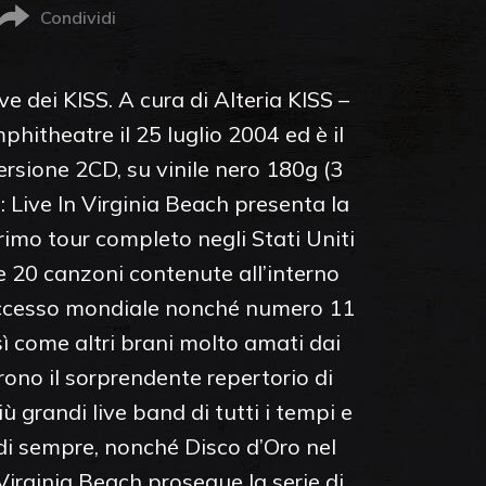
Condividi
 dei KISS. A cura di Alteria KISS –
hitheatre il 25 luglio 2004 ed è il
versione 2CD, su vinile nero 180g (3
: Live In Virginia Beach presenta la
rimo tour completo negli Stati Uniti
 20 canzoni contenute all’interno
l successo mondiale nonché numero 11
sì come altri brani molto amati dai
rono il sorprendente repertorio di
ù grandi live band di tutti i tempi e
 di sempre, nonché Disco d’Oro nel
Virginia Beach prosegue la serie di