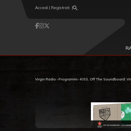
Vai al contenuto
Accedi | Registrati
R
Virgin Radio
›
Programmi
›
KISS, Off The Soundboard: Vir