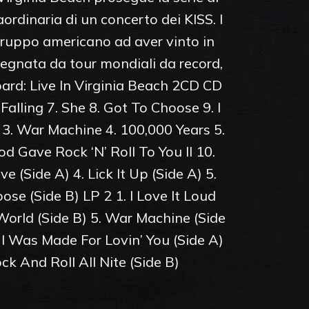
rdinaria di un concerto dei KISS. I
 gruppo americano ad aver vinto in
segnata da tour mondiali da record,
oard: Live In Virginia Beach 2CD CD
Falling 7. She 8. Got To Choose 9. I
 3. War Machine 4. 100,000 Years 5.
od Gave Rock ‘N’ Roll To You II 10.
e (Side A) 4. Lick It Up (Side A) 5.
oose (Side B) LP 2 1. I Love It Loud
 World (Side B) 5. War Machine (Side
. I Was Made For Lovin’ You (Side A)
ock And Roll All Nite (Side B)