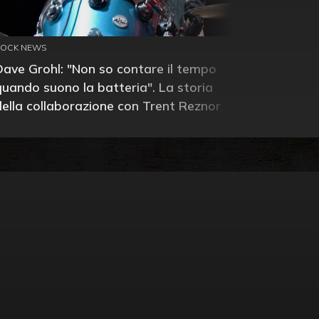
ROCK NEWS
Dave Grohl: "Non so contare il tempo
quando suono la batteria". La storia
della collaborazione con Trent Reznor