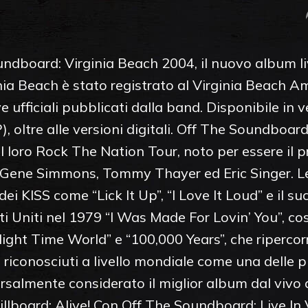
ndboard: Virginia Beach 2004, il nuovo album live
ia Beach è stato registrato al Virginia Beach Amp
e ufficiali pubblicati dalla band. Disponibile in 
), oltre alle versioni digitali. Off The Soundboard
loro Rock The Nation Tour, noto per essere il p
, Gene Simmons, Tommy Thayer ed Eric Singer. Le
 dei KISS come “Lick It Up”, “I Love It Loud” e i
tati Uniti nel 1979 “I Was Made For Lovin’ You”, co
Night Time World” e “100,000 Years”, che ripercor
no riconosciuti a livello mondiale come una delle pi
versalmente considerato il miglior album dal vivo
illboard: Alive! Con Off The Soundboard: Live In 