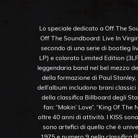
Lo speciale dedicato a Off The Sou
Off The Soundboard: Live In Virgin
secondo di una serie di bootleg liv
LP) e colorato Limited Edition (3LP
leggendaria band nel bel mezzo del 
della formazione di Paul Stanley
dell’album includono brani classici
della classifica Billboard degli S
fan: “Makin’ Love”, “King Of The 
oltre 40 anni di attività. I KISS so
sono artefici di quello che è uni
1975 e numero 9 nella classifica B