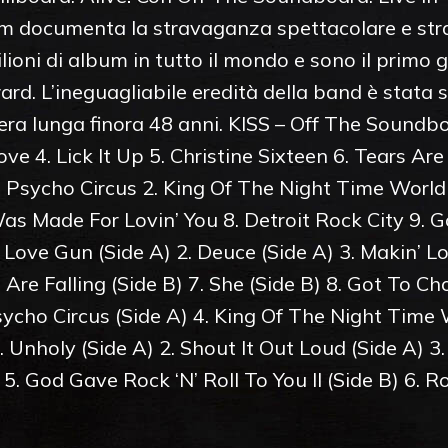
bum documenta la stravaganza spettacolare e strao
ioni di album in tutto il mondo e sono il primo
rd. L’ineguagliabile eredità della band è stata 
riera lunga finora 48 anni. KISS – Off The Soundb
ve 4. Lick It Up 5. Christine Sixteen 6. Tears Are 
. Psycho Circus 2. King Of The Night Time World
as Made For Lovin’ You 8. Detroit Rock City 9. G
Love Gun (Side A) 2. Deuce (Side A) 3. Makin’ Lov
 Are Falling (Side B) 7. She (Side B) 8. Got To Ch
Psycho Circus (Side A) 4. King Of The Night Time
1. Unholy (Side A) 2. Shout It Out Loud (Side A) 3
 5. God Gave Rock ‘N’ Roll To You II (Side B) 6. R