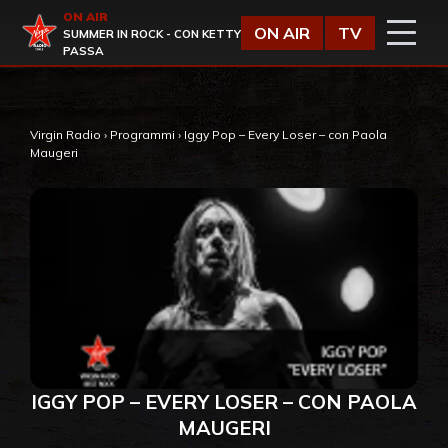
Vai al contenuto
ON AIR
Virgin Radio
ON AIR
TV
SUMMER IN ROCK - CON KETTY
PASSA
Virgin Radio
›
Programmi
›
Iggy Pop – Every Loser – con Paola
Maugeri
IGGY POP – EVERY LOSER – CON PAOLA
MAUGERI