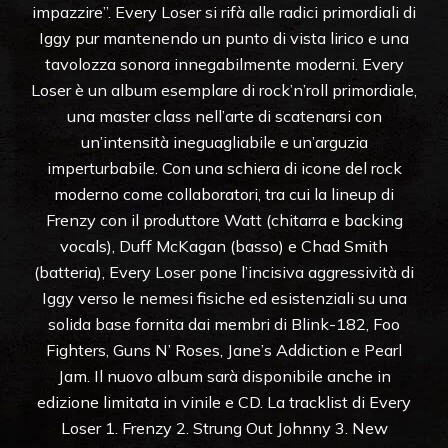
impazzire”. Every Loser si rifà alle radici primordiali di
Iggy pur mantenendo un punto di vista lirico e una
tavolozza sonora innegabilmente moderni. Every
Loser è un album esemplare di rock’n’roll primordiale,
una master class nell’arte di scatenarsi con
un’intensità ineguagliabile e un’arguzia
imperturbabile. Con una schiera di icone del rock
moderno come collaboratori, tra cui la lineup di
Frenzy con il produttore Watt (chitarra e backing
vocals), Duff McKagan (basso) e Chad Smith
(batteria), Every Loser pone l’incisiva aggressività di
Iggy verso le nemesi fisiche ed esistenziali su una
solida base fornita dai membri di Blink-182, Foo
Fighters, Guns N’ Roses, Jane’s Addiction e Pearl
Jam. Il nuovo album sarà disponibile anche in
edizione limitata in vinile e CD. La tracklist di Every
Loser 1. Frenzy 2. Strung Out Johnny 3. New