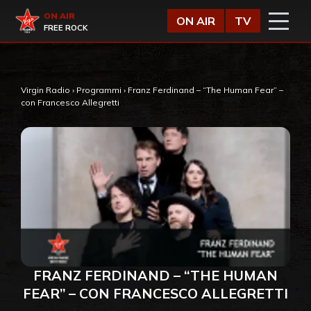
Vai al contenuto
Virgin Radio
ON AIR
ON AIR
TV
FREE ROCK
Virgin Radio
›
Programmi
›
Franz Ferdinand – “The Human Fear” –
con Francesco Allegretti
FRANZ FERDINAND – “THE HUMAN
FEAR” – CON FRANCESCO ALLEGRETTI