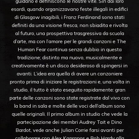
guidano e definiscono le nostre vite. Sin dai loro
esordi, quando organizzavano feste illegali in edifici
di Glasgow inagibili, i Franz Ferdinand sono stati
definiti da una visione fresca, non sbiadita e rivolta
al futuro, una prospettiva trasgressiva da scuola
d’arte, ma con l’amore per le grandi canzoni e The
Human Fear continua senza dubbio in questa
tradizione; distinto ma nuovo, musicalmente e
creativamente è un disco desideroso di spingersi in
avanti. L’idea era quella di avere un canzoniere
pronto prima di iniziare le registrazioni e, una volta in
studio, il tutto è stato eseguito rapidamente: gran
parte delle canzoni sono state registrate dal vivo con
la band in sala e molte delle voci dell’album sono
quelle originali. Il primo album in studio che vede la
partecipazione dei membri Audrey Tait e Dino
Bardot, vede anche Julian Corrie farsi avanti per
collaborare con Alex Kapranos e Bob Hardy alla