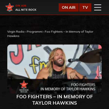
Vai al contenuto
Virgin Radio
ON AIR
ON AIR
TV
ALL NITE ROCK
Virgin Radio
›
Programmi
›
Foo Fighters – In Memory of Taylor
Hawkins
FOO FIGHTERS – IN MEMORY OF
TAYLOR HAWKINS