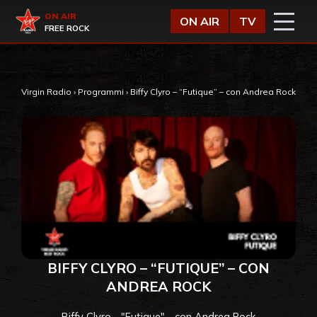
Vai al contenuto
Virgin Radio
ON AIR
ON AIR
TV
FREE ROCK
Virgin Radio
›
Programmi
›
Biffy Clyro – “Futique” – con Andrea Rock
BIFFY CLYRO – “FUTIQUE” – CON
ANDREA ROCK
Biffy Clyro - "Futique" - con Andrea Rock