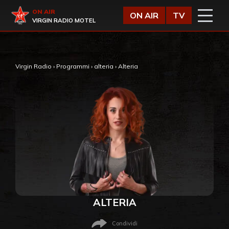
Vai al contenuto
Virgin Radio
ON AIR
ON AIR
TV
VIRGIN RADIO MOTEL
Virgin Radio
›
Programmi
›
alteria
›
Alteria
ALTERIA
Condividi