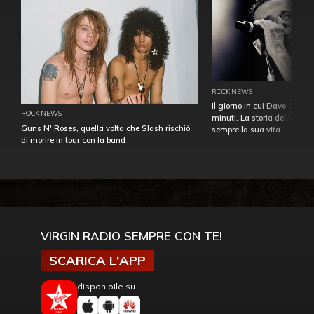
ROCK NEWS
Il giorno in cui Dave Gahan
ROCK NEWS
minuti. La storia dell'over
Guns N' Roses, quella volta che Slash rischiò
sempre la sua vita
di morire in tour con la band
VIRGIN RADIO SEMPRE CON TE!
SCARICA L'APP
disponibile su