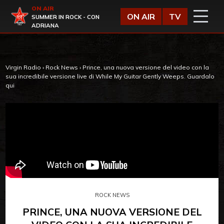
Vai al contenuto
ON AIR
Virgin Radio
ON AIR
TV
SUMMER IN ROCK - CON
ADRIANA
Virgin Radio
›
Rock News
›
Prince, una nuova versione del video con la
sua incredibile versione live di While My Guitar Gently Weeps. Guardalo
qui
ROCK NEWS
PRINCE, UNA NUOVA VERSIONE DEL