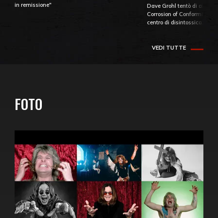
in remissione"
Dave Grohl tentò di aiutare
Corrosion of Conformity fino
centro di disintossicazione
VEDI TUTTE
FOTO