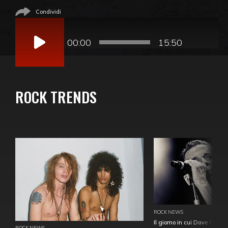
Condividi
Audio
Player
00:00
15:50
ROCK TRENDS
ROCK NEWS
Il giorno in cui Dave Gahan
ROCK NEWS