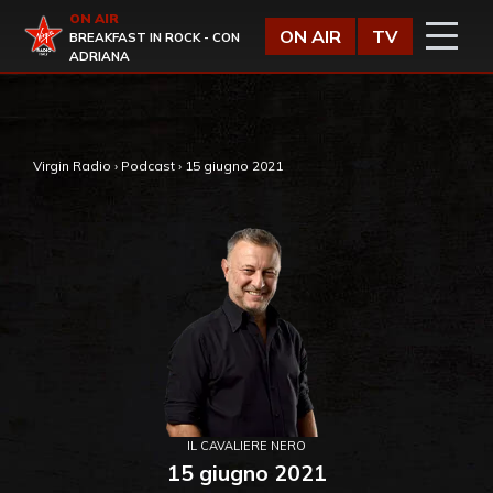
Vai al contenuto
ON AIR
Virgin Radio
ON AIR
TV
BREAKFAST IN ROCK - CON
ADRIANA
,
Virgin Radio
›
Podcast
›
15 giugno 2021
IL CAVALIERE NERO
15 giugno 2021