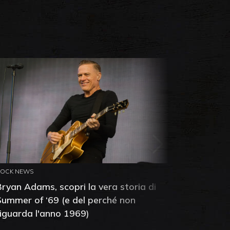
ROCK NEWS
ROCK NEW
Bryan Adams, scopri la vera storia di
Anthony 
Summer of ‘69 (e del perché non
mia amic
riguarda l'anno 1969)