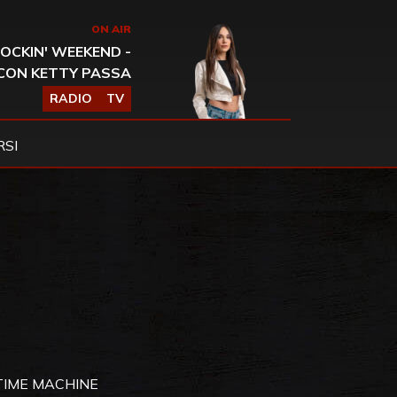
ON AIR
OCKIN' WEEKEND -
CON KETTY PASSA
RADIO
TV
SI
TIME MACHINE