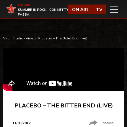
Vai al contenuto
ON AIR
Virgin Radio
ON AIR
TV
SUMMER IN ROCK - CON KETTY
PASSA
Virgin Radio
›
Video
›
Placebo – The Bitter End (live)
PLACEBO – THE BITTER END (LIVE)
11/05/2017
Condividi