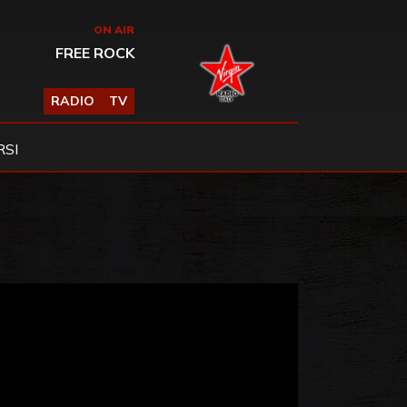
ON AIR
FREE ROCK
RADIO
TV
SI