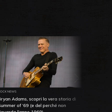
ROCK NEWS
ROCK NEW
Bryan Adams, scopri la vera storia di
Anthony 
Summer of ‘69 (e del perché non
mia amic
riguarda l'anno 1969)