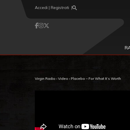
Vai al contenuto
Accedi | Registrati
R
Virgin Radio
›
Video
›
Placebo – For What It’s Worth