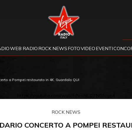
Virgin Radio
ADIO
WEB RADIO
ROCK NEWS
FOTO
VIDEO
EVENTI
CONCOR
ncerto a Pompei restaurato in 4K. Guardalo QUI
https://youtube.com/watch?v=NL0TNGfcge4
ROCK NEWS
ENDARIO CONCERTO A POMPEI RESTAU