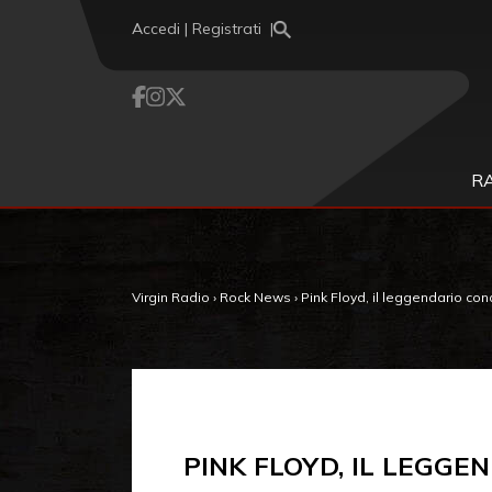
Vai al contenuto
Accedi | Registrati
R
Virgin Radio
›
Rock News
›
Pink Floyd, il leggendario co
PINK FLOYD, IL LEGG