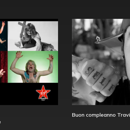
Buon compleanno Travi
e