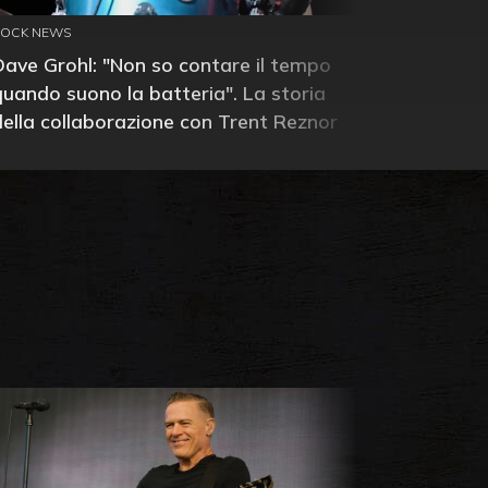
ROCK NEWS
Dave Grohl: "Non so contare il tempo
quando suono la batteria". La storia
della collaborazione con Trent Reznor