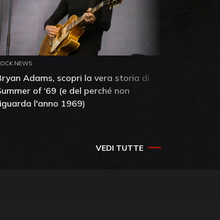
ROCK NEWS
ROCK NEW
Bryan Adams, scopri la vera storia di
Anthony 
Summer of ‘69 (e del perché non
mia amic
riguarda l'anno 1969)
VEDI TUTTE