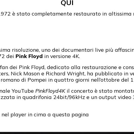
QUI
 1972 è stato completamente restaurato in altissima
sima risoluzione, uno dei documentari live più affascina
72 dei
Pink Floyd
in versione 4K.
fan dei Pink Floyd, dedicato alla restaurazione e cons
rs, Nick Mason e Richard Wright, ha pubblicato in ver
o romano di Pompei in quattro giorni nell’ottobre del 
anale YouTube
PinkFloyd4K
il concerto è stato montato
izzata in quadrifonia 24bit/96kHz e un output vide
 nel player in cima a questa pagina