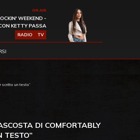
ON AIR
OCKIN' WEEKEND -
CON KETTY PASSA
RADIO
TV
SI
scritto un testo”
NASCOSTA DI COMFORTABLY
N TESTO”