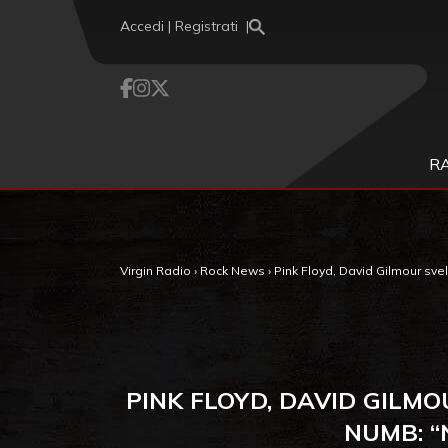
Vai al contenuto
Accedi | Registrati
R
Virgin Radio
›
Rock News
›
Pink Floyd, David Gilmour svel
PINK FLOYD, DAVID GILM
NUMB: “