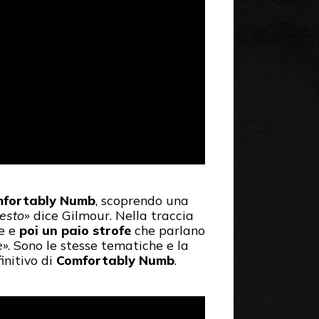
mfortably Numb
, scoprendo una
testo
» dice Gilmour. Nella traccia
e e
poi un paio strofe
che parlano
e
». Sono le stesse tematiche e la
initivo di
Comfortably Numb
.