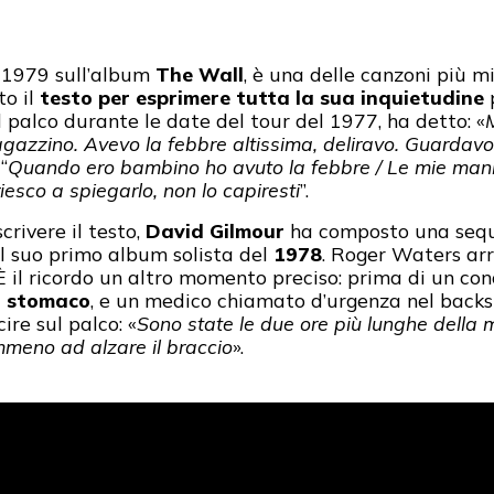
l 1979 sull’album
The Wall
, è una delle canzoni più m
to il
testo per esprimere tutta la sua inquietudine
p
l palco durante le date del tour del 1977, ha detto: «
M
agazzino. Avevo la febbre altissima, deliravo. Guarda
“
Quando ero bambino ho avuto la febbre / Le mie man
esco a spiegarlo, non lo capiresti
”.
crivere il testo,
David Gilmour
ha composto una seque
l suo primo album solista del
1978
. Roger Waters arri
 È il ricordo un altro momento preciso: prima di un co
o stomaco
, e un medico chiamato d’urgenza nel backs
ire sul palco: «
Sono state le due ore più lunghe della m
mmeno ad alzare il braccio
».