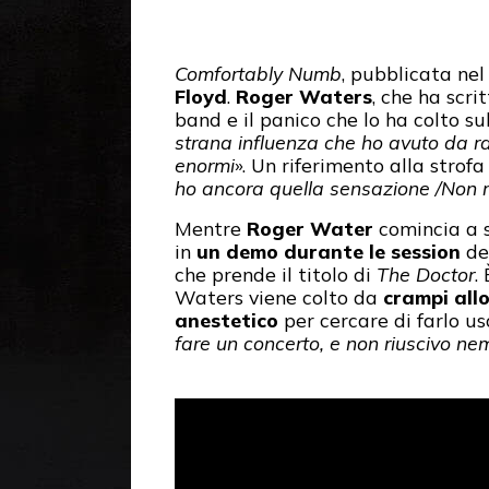
Comfortably Numb
, pubblicata ne
Floyd
.
Roger Waters
, che ha scrit
band e il panico che lo ha colto su
strana influenza che ho avuto da r
enormi
». Un riferimento alla strofa 
ho ancora quella sensazione /Non ri
Mentre
Roger Water
comincia a s
in
un demo durante le session
de
che prende il titolo di
The Doctor
.
Waters viene colto da
crampi all
anestetico
per cercare di farlo usc
fare un concerto, e non riuscivo ne