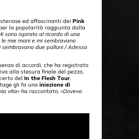
isteriose ed affascinanti dei
Pink
er la popolarità raggiunta dalla
i sono ispirato al ricordo di una
vo le mie mani e mi sembravano
i sembravano due palloni / Adesso
nza di accordi, che ha registrato
va alla stesura finale del pezzo,
ncerto del
In the Flesh Tour
,
tage gli fa una
iniezione di
ia vita
» ha raccontato, «
Dovevo