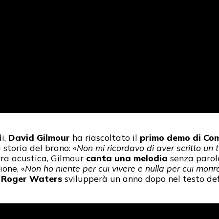
di,
David Gilmour
ha riascoltato il
primo demo di Co
a storia del brano: «
Non mi ricordavo di aver scritto un 
rra acustica, Gilmour
canta una melodia
senza parol
ione, «
Non ho niente per cui vivere e nulla per cui morir
e
Roger Waters
svilupperà un anno dopo nel testo def