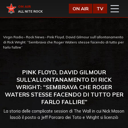
Vai al contenuto
Virgin Radio
ON AIR
ON AIR
TV
ALL NITE ROCK
Virgin Radio
›
Rock News
›
Pink Floyd, David Gilmour sull’allontanamento
di Rick Wright: “Sembrava che Roger Waters stesse facendo di tutto per
farlo fallire”
PINK FLOYD, DAVID GILMOUR
SULL’ALLONTANAMENTO DI RICK
WRIGHT: “SEMBRAVA CHE ROGER
WATERS STESSE FACENDO DI TUTTO PER
FARLO FALLIRE”
La storia delle complicate session di The Wall in cui Nick Mason
lasciò il posto a Jeff Porcaro dei Toto e Wright si licenziò