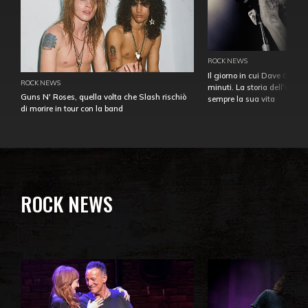
ROCK NEWS
Il giorno in cui Dave Gahan
ROCK NEWS
minuti. La storia dell'over
Guns N' Roses, quella volta che Slash rischiò
sempre la sua vita
di morire in tour con la band
ROCK NEWS