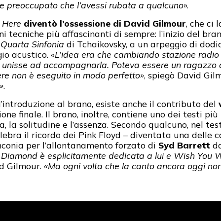
osse preoccupato che l’avessi rubata a qualcuno
».
 Here
diventò l’ossessione di David Gilmour
, che ci
i tecniche più affascinanti di sempre: l’inizio del br
a
Quarta Sinfonia
di Tchaikovsky, a un arpeggio di dodic
gio acustico.
«L’idea era che cambiando stazione radio 
si unisse ad accompagnarla. Poteva essere un ragazzo q
ere non è eseguito in modo perfetto»
, spiegò David Gil
»
.
’introduzione al brano, esiste anche il contributo del
ione finale. Il brano, inoltre, contiene uno dei testi pi
 la solitudine e l’assenza. Secondo qualcuno, nel tes
lebra il ricordo dei Pink Floyd – diventata una delle
nconia per l’allontanamento forzato di
Syd Barrett
da
 Diamond è esplicitamente dedicata a lui e Wish You W
id Gilmour.
«Ma ogni volta che la canto ancora oggi no