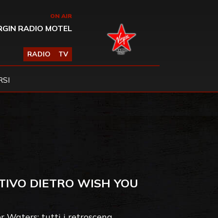
ON AIR
RGIN RADIO MOTEL
RADIO
TV
SI
TIVO DIETRO WISH YOU
ger Waters: tutti i retroscena