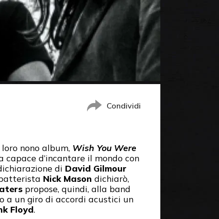
Condividi
l loro nono album,
Wish You Were
ta capace d’incantare il mondo con
dichiarazione di
David Gilmour
l batterista
Nick Mason
dichiarò,
aters
propose, quindi, alla band
 a un giro di accordi acustici un
nk Floyd
.