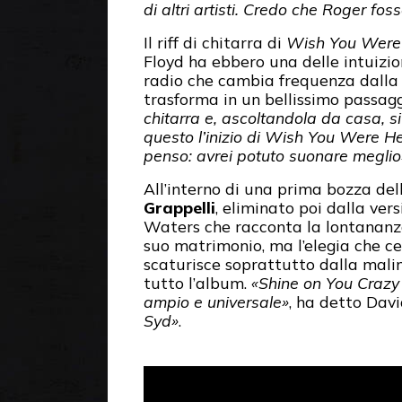
di altri artisti. Credo che Roger f
Il riff di chitarra di
Wish You Were
Floyd ha ebbero una delle intuizion
radio che cambia frequenza dall
trasforma in un bellissimo passag
chitarra e, ascoltandola da casa, 
questo l’inizio di Wish You Were H
penso: avrei potuto suonare meglio
All’interno di una prima bozza dell
Grappelli
, eliminato poi dalla vers
Waters che racconta la lontananza,
suo matrimonio, ma l’elegia che ce
scaturisce soprattutto dalla mali
tutto l’album.
«Shine on You Crazy
ampio e universale»
, ha detto Dav
Syd»
.