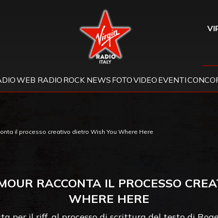
Virgin Radio
VI
ADIO
WEB RADIO
ROCK NEWS
FOTO
VIDEO
EVENTI
CONCOR
conta il processo creativo dietro Wish You Where Here
ILMOUR RACCONTA IL PROCESSO CREA
WHERE HERE
ta per il riff, al processo di scrittura del testo di Ro