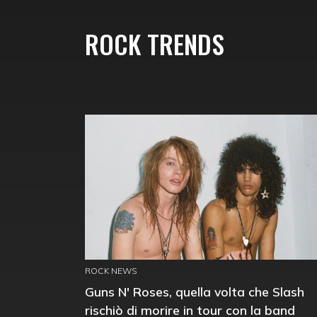
ROCK TRENDS
ROCK NEWS
Guns N' Roses, quella volta che Slash
rischiò di morire in tour con la band