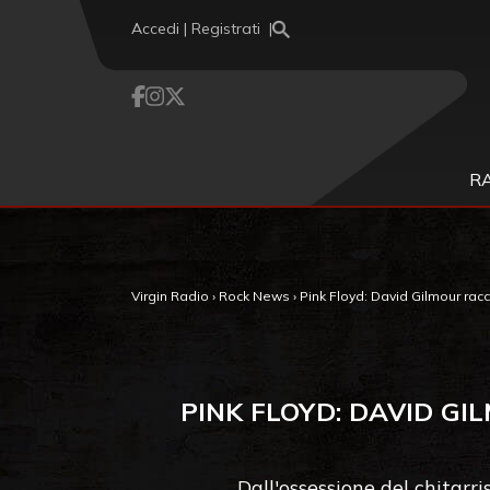
Vai al contenuto
Accedi | Registrati
R
Virgin Radio
›
Rock News
›
Pink Floyd: David Gilmour rac
PINK FLOYD: DAVID G
Dall'ossessione del chitarris