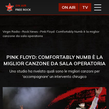
Vai al contenuto
Virgin Radio
ON AIR
ON AIR
TV
FREE ROCK
Virgin Radio
›
Rock News
›
Pink Floyd: Comfortably Numb è la miglior
canzone da sala operatoria
PINK FLOYD: COMFORTABLY NUMB È LA
MIGLIOR CANZONE DA SALA OPERATORIA
Uno studio ha rivelato quali sono le migliori canzoni per
'accompagnare' un intervento chirugico