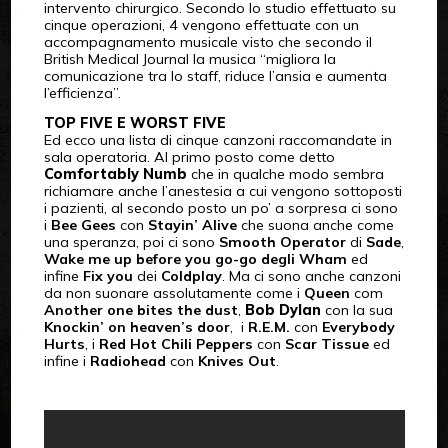
intervento chirurgico. Secondo lo studio effettuato su
cinque operazioni, 4 vengono effettuate con un
accompagnamento musicale visto che secondo il
British Medical Journal la musica “migliora la
comunicazione tra lo staff, riduce l’ansia e aumenta
l’efficienza”.
TOP FIVE E WORST FIVE
Ed ecco una lista di cinque canzoni raccomandate in
sala operatoria. Al primo posto come detto
Comfortably Numb
che in qualche modo sembra
richiamare anche l’anestesia a cui vengono sottoposti
i pazienti, al secondo posto un po’ a sorpresa ci sono
i
Bee Gees
con
Stayin’ Alive
che suona anche come
una speranza, poi ci sono
Smooth Operator
di
Sade
,
Wake me up before you go-go degli Wham
ed
infine
Fix you
dei
Coldplay
. Ma ci sono anche canzoni
da non suonare assolutamente come i
Queen
com
Another one bites the dust
,
Bob Dylan
con la sua
Knockin’ on heaven’s door
, i
R.E.M.
con
Everybody
Hurts
, i
Red Hot Chili Peppers
con
Scar Tissue
ed
infine i
Radiohead
con
Knives Out
.