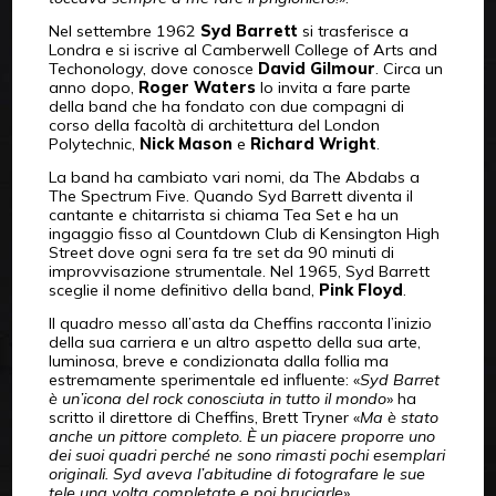
Nel settembre 1962
Syd Barrett
si trasferisce a
Londra e si iscrive al Camberwell College of Arts and
Techonology, dove conosce
David Gilmour
. Circa un
anno dopo,
Roger Waters
lo invita a fare parte
della band che ha fondato con due compagni di
corso della facoltà di architettura del London
Polytechnic,
Nick Mason
e
Richard Wright
.
La band ha cambiato vari nomi, da The Abdabs a
The Spectrum Five. Quando Syd Barrett diventa il
cantante e chitarrista si chiama Tea Set e ha un
ingaggio fisso al Countdown Club di Kensington High
Street dove ogni sera fa tre set da 90 minuti di
improvvisazione strumentale. Nel 1965, Syd Barrett
sceglie il nome definitivo della band,
Pink Floyd
.
Il quadro messo all’asta da Cheffins racconta l’inizio
della sua carriera e un altro aspetto della sua arte,
luminosa, breve e condizionata dalla follia ma
estremamente sperimentale ed influente: «
Syd Barret
è un’icona del rock conosciuta in tutto il mondo
» ha
scritto il direttore di Cheffins, Brett Tryner «
Ma è stato
anche un pittore completo. È un piacere proporre uno
dei suoi quadri perché ne sono rimasti pochi esemplari
originali. Syd aveva l’abitudine di fotografare le sue
tele una volta completate e poi bruciarle
»