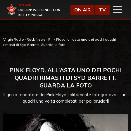
Vai al contenuto
ON AIR
Virgin Radio
ON AIR
TV
ROCKIN' WEEKEND - CON
KETTY PASSA
Virgin Radio
›
Rock News
›
Pink Floyd, all’asta uno dei pochi quadri
rimasti di Syd Barrett. Guarda la foto
PINK FLOYD, ALL’ASTA UNO DEI POCHI
QUADRI RIMASTI DI SYD BARRETT.
GUARDA LA FOTO
Il genio fondatore dei Pink Floyd solitamente fotografava i suoi
quadri una volta completati per poi bruciarli