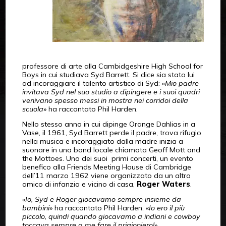
professore di arte alla Cambidgeshire High School for
Boys in cui studiava Syd Barrett. Si dice sia stato lui
ad incoraggiare il talento artistico di Syd: «
Mio padre
invitava Syd nel suo studio a dipingere e i suoi quadri
venivano spesso messi in mostra nei corridoi della
scuola
» ha raccontato Phil Harden.
Nello stesso anno in cui dipinge Orange Dahlias in a
Vase, il 1961, Syd Barrett perde il padre, trova rifugio
nella musica e incoraggiato dalla madre inizia a
suonare in una band locale chiamata Geoff Mott and
the Mottoes. Uno dei suoi primi concerti, un evento
benefico alla Friends Meeting House di Cambridge
dell’11 marzo 1962 viene organizzato da un altro
amico di infanzia e vicino di casa,
Roger Waters
.
«
Io, Syd e Roger giocavamo sempre insieme da
bambini
» ha raccontato Phil Harden, «
Io ero il più
piccolo, quindi quando giocavamo a indiani e cowboy
toccava sempre a me fare il prigioniero!
».