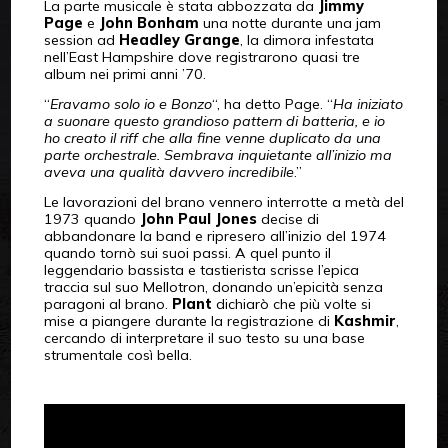
La parte musicale è stata abbozzata da
Jimmy
Page
e
John Bonham
una notte durante una jam
session ad
Headley Grange
, la dimora infestata
nell’East Hampshire dove registrarono quasi tre
album nei primi anni ’70.
“
Eravamo solo io e Bonzo
“, ha detto Page. “
Ha iniziato
a suonare questo grandioso pattern di batteria, e io
ho creato il riff che alla fine venne duplicato da una
parte orchestrale. Sembrava inquietante all’inizio ma
aveva una qualità davvero incredibile
.”
Le lavorazioni del brano vennero interrotte a metà del
1973 quando
John Paul Jones
decise di
abbandonare la band e ripresero all’inizio del 1974
quando tornò sui suoi passi. A quel punto il
leggendario bassista e tastierista scrisse l’epica
traccia sul suo Mellotron, donando un’epicità senza
paragoni al brano.
Plant
dichiarò che più volte si
mise a piangere durante la registrazione di
Kashmir
,
cercando di interpretare il suo testo su una base
strumentale così bella.