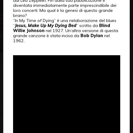
dai Led Zeppelin. Fin dalla sua pubblicazione è
diventata immediatamente parte imprescindibile dei
loro concerti. Ma qual è la genesi di questo grande
brano?
“In My Time of Dying” è una rielaborazione del blues
“
Jesus, Make Up My Dying Bed
” scritto da
Blind
Willie Johnson
nel 1927. Un’altra versione di questa
grande canzone è stata incisa da
Bob Dylan
nel
1962.