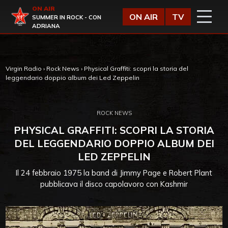
Vai al contenuto
ON AIR
Virgin Radio
ON AIR
TV
SUMMER IN ROCK - CON
ADRIANA
Virgin Radio
›
Rock News
›
Physical Graffiti: scopri la storia del
leggendario doppio album dei Led Zeppelin
ROCK NEWS
PHYSICAL GRAFFITI: SCOPRI LA STORIA
DEL LEGGENDARIO DOPPIO ALBUM DEI
LED ZEPPELIN
Il 24 febbraio 1975 la band di Jimmy Page e Robert Plant
pubblicava il disco capolavoro con Kashmir