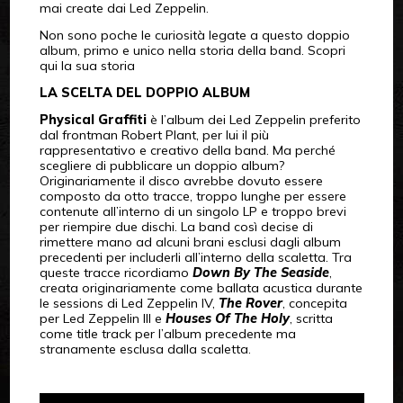
mai create dai Led Zeppelin.
Non sono poche le curiosità legate a questo doppio
album, primo e unico nella storia della band. Scopri
qui la sua storia
LA SCELTA DEL DOPPIO ALBUM
Physical Graffiti
è l’album dei Led Zeppelin preferito
dal frontman Robert Plant, per lui il più
rappresentativo e creativo della band. Ma perché
scegliere di pubblicare un doppio album?
Originariamente il disco avrebbe dovuto essere
composto da otto tracce, troppo lunghe per essere
contenute all’interno di un singolo LP e troppo brevi
per riempire due dischi. La band così decise di
rimettere mano ad alcuni brani esclusi dagli album
precedenti per includerli all’interno della scaletta. Tra
queste tracce ricordiamo
Down By The Seaside
,
creata originariamente come ballata acustica durante
le sessions di Led Zeppelin IV,
The Rover
, concepita
per Led Zeppelin III e
Houses Of The Holy
, scritta
come title track per l’album precedente ma
stranamente esclusa dalla scaletta.