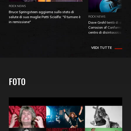
ROCK NEWS
Bruce Springsteen aggiorna sullo stato di
ROCK NEWS
salute di sua moglie Patti Scialfa: "Il tumore è
in remissione"
Dave Grohl tentò di aiutare
Corrosion of Conformity fino
centro di disintossicazione
VEDI TUTTE
FOTO