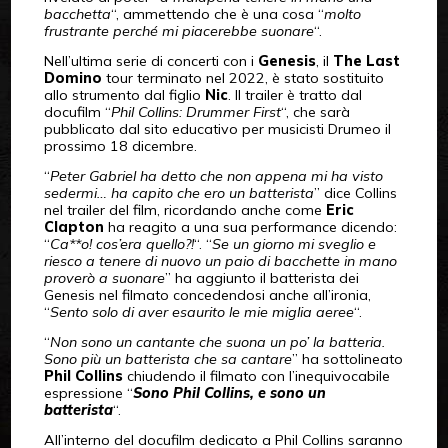
bacchetta
“, ammettendo che è una cosa “
molto
frustrante perché mi piacerebbe suonare
“.
Nell’ultima serie di concerti con i
Genesis
, il
The Last
Domino
tour terminato nel 2022, è stato sostituito
allo strumento dal figlio
Nic
. Il trailer è tratto dal
docufilm “
Phil Collins: Drummer First
“, che sarà
pubblicato dal sito educativo per musicisti Drumeo il
prossimo 18 dicembre.
“
Peter Gabriel ha detto che non appena mi ha visto
sedermi… ha capito che ero un batterista
” dice Collins
nel trailer del film, ricordando anche come
Eric
Clapton
ha reagito a una sua performance dicendo:
“
Ca**o! cos’era quello?!
“. “
Se un giorno mi sveglio e
riesco a tenere di nuovo un paio di bacchette in mano
proverò a suonare
” ha aggiunto il batterista dei
Genesis nel filmato concedendosi anche all’ironia,
“
Sento solo di aver esaurito le mie miglia aeree
“.
“
Non sono un cantante che suona un po’ la batteria.
Sono più un batterista che sa cantare
” ha sottolineato
Phil Collins
chiudendo il filmato con l’inequivocabile
espressione “
Sono Phil Collins, e sono un
batterista
“.
All’interno del docufilm dedicato a Phil Collins saranno