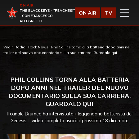
Vai al contenuto
ON AIR
Virgin Radio
THE BLACK KEYS - "PEACHES!"
ON AIR
TV
- CON FRANCESCO
ALLEGRETTI
Virgin Radio
›
Rock News
›
Phil Collins torna alla batteria dopo anni nel
trailer del nuovo documentario sulla sua carriera. Guardalo qui
PHIL COLLINS TORNA ALLA BATTERIA
DOPO ANNI NEL TRAILER DEL NUOVO
DOCUMENTARIO SULLA SUA CARRIERA.
GUARDALO QUI
Il canale Drumeo ha intervistato il leggendario batterista dei
Genesis. Il video completo uscirà il prossimo 18 dicembre