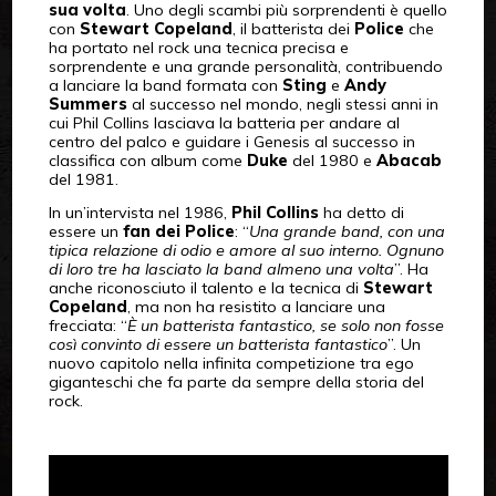
sua volta
. Uno degli scambi più sorprendenti è quello
con
Stewart Copeland
, il batterista dei
Police
che
ha portato nel rock una tecnica precisa e
sorprendente e una grande personalità, contribuendo
a lanciare la band formata con
Sting
e
Andy
Summers
al successo nel mondo, negli stessi anni in
cui Phil Collins lasciava la batteria per andare al
centro del palco e guidare i Genesis al successo in
classifica con album come
Duke
del 1980 e
Abacab
del 1981.
In un’intervista nel 1986,
Phil Collins
ha detto di
essere un
fan dei Police
: “
Una grande band, con una
tipica relazione di odio e amore al suo interno. Ognuno
di loro tre ha lasciato la band almeno una volta
”. Ha
anche riconosciuto il talento e la tecnica di
Stewart
Copeland
, ma non ha resistito a lanciare una
frecciata: “
È un batterista fantastico, se solo non fosse
così convinto di essere un batterista fantastico
”. Un
nuovo capitolo nella infinita competizione tra ego
giganteschi che fa parte da sempre della storia del
rock.