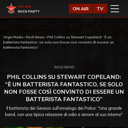
Vai al contenuto
Virgin Radio
ON AIR
ON AIR
TV
ROCK PARTY
Virgin Radio
›
Rock News
›
Phil Collins su Stewart Copeland: “È un
batterista fantastico, se solo non fosse così convinto di essere un
batterista fantastico”
ROCK NEWS
PHIL COLLINS SU STEWART COPELAND:
“È UN BATTERISTA FANTASTICO, SE SOLO
NON FOSSE COSÌ CONVINTO DI ESSERE UN
BATTERISTA FANTASTICO”
Il batterista dei Genesis sull'omologo dei Police: "Una grande
band, con una tipica relazione di odio e amore al suo interno"