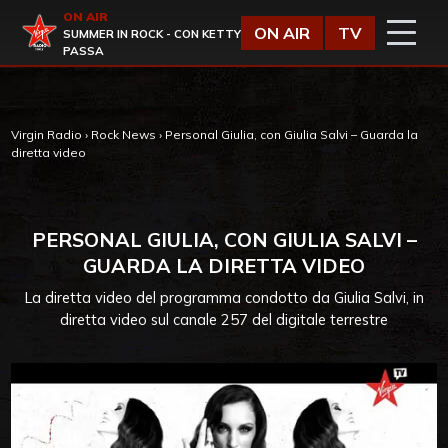
Vai al contenuto
ON AIR
Virgin Radio
ON AIR
TV
SUMMER IN ROCK - CON KETTY
PASSA
Virgin Radio
›
Rock News
›
Personal Giulia, con Giulia Salvi – Guarda la
diretta video
PERSONAL GIULIA, CON GIULIA SALVI –
GUARDA LA DIRETTA VIDEO
La diretta video del programma condotto da Giulia Salvi, in
diretta video sul canale 257 del digitale terrestre