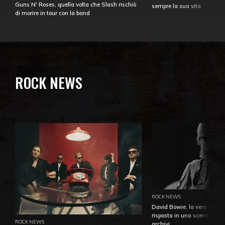
Guns N' Roses, quella volta che Slash rischiò
sempre la sua vita
di morire in tour con la band
ROCK NEWS
ROCK NEWS
David Bowie, la vera identi
risposta in una sceneggiatu
ROCK NEWS
archivi