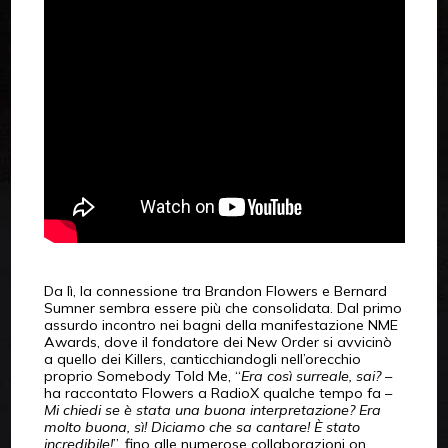
Da lì, la connessione tra Brandon Flowers e Bernard
Sumner sembra essere più che consolidata. Dal primo
assurdo incontro nei bagni della manifestazione NME
Awards, dove il fondatore dei New Order si avvicinò
a quello dei Killers, canticchiandogli nell’orecchio
proprio Somebody Told Me, “
Era così surreale, sai?
–
ha raccontato Flowers a RadioX qualche tempo fa –
Mi chiedi se è stata una buona interpretazione? Era
molto buona, sì! Diciamo che sa cantare! È stato
incredibile!
”, fino alle numerose collaborazioni on