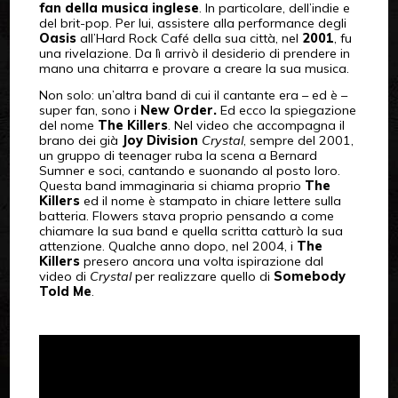
fan della musica inglese
. In particolare, dell’indie e
del brit-pop. Per lui, assistere alla performance degli
Oasis
all’Hard Rock Café della sua città, nel
2001
, fu
una rivelazione. Da lì arrivò il desiderio di prendere in
mano una chitarra e provare a creare la sua musica.
Non solo: un’altra band di cui il cantante era – ed è –
super fan, sono i
New Order.
Ed ecco la spiegazione
del nome
The Killers
. Nel video che accompagna il
brano dei già
Joy Division
Crystal
, sempre del 2001,
un gruppo di teenager ruba la scena a Bernard
Sumner e soci, cantando e suonando al posto loro.
Questa band immaginaria si chiama proprio
The
Killers
ed il nome è stampato in chiare lettere sulla
batteria. Flowers stava proprio pensando a come
chiamare la sua band e quella scritta catturò la sua
attenzione. Qualche anno dopo, nel 2004, i
The
Killers
presero ancora una volta ispirazione dal
video di
Crystal
per realizzare quello di
Somebody
Told Me
.