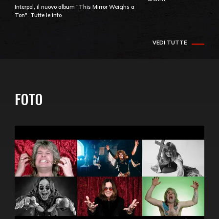
Interpol, il nuovo album "This Mirror Weighs a
Ton". Tutte le info
VEDI TUTTE
FOTO