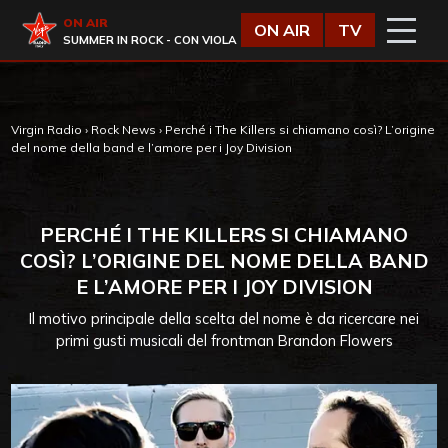
Vai al contenuto
Virgin Radio
ON AIR
ON AIR
TV
SUMMER IN ROCK - CON VIOLA
Virgin Radio
›
Rock News
›
Perché i The Killers si chiamano così? L’origine
del nome della band e l’amore per i Joy Division
PERCHÉ I THE KILLERS SI CHIAMANO
COSÌ? L’ORIGINE DEL NOME DELLA BAND
E L’AMORE PER I JOY DIVISION
Il motivo principale della scelta del nome è da ricercare nei
primi gusti musicali del frontman Brandon Flowers