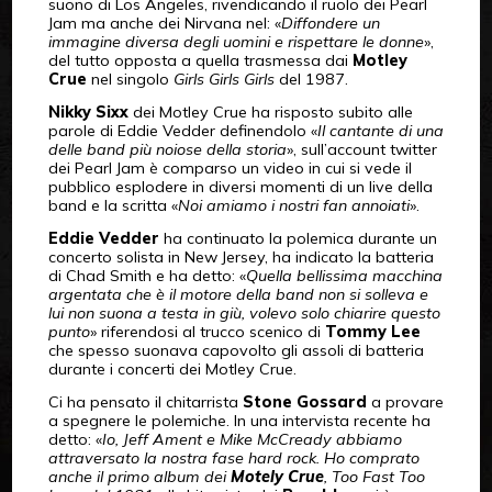
suono di Los Angeles, rivendicando il ruolo dei Pearl
Jam ma anche dei Nirvana nel: «
Diffondere un
immagine diversa degli uomini e rispettare le donne
»,
del tutto opposta a quella trasmessa dai
Motley
Crue
nel singolo
Girls Girls Girls
del 1987.
Nikky Sixx
dei Motley Crue ha risposto subito alle
parole di Eddie Vedder definendolo «
Il cantante di una
delle band più noiose della storia
», sull’account twitter
dei Pearl Jam è comparso un video in cui si vede il
pubblico esplodere in diversi momenti di un live della
band e la scritta «
Noi amiamo i nostri fan annoiati
».
Eddie Vedder
ha continuato la polemica durante un
concerto solista in New Jersey, ha indicato la batteria
di Chad Smith e ha detto: «
Quella bellissima macchina
argentata che è il motore della band non si solleva e
lui non suona a testa in giù, volevo solo chiarire questo
punto
» riferendosi al trucco scenico di
Tommy Lee
che spesso suonava capovolto gli assoli di batteria
durante i concerti dei Motley Crue.
Ci ha pensato il chitarrista
Stone Gossard
a provare
a spegnere le polemiche. In una intervista recente ha
detto: «
Io, Jeff Ament e Mike McCready abbiamo
attraversato la nostra fase hard rock. Ho comprato
anche il primo album dei
Motely Crue
, Too Fast Too