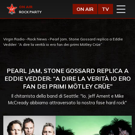
Vai al contenuto
Virgin Radio
ON AIR
ON AIR
TV
ROCK PARTY
Virgin Radio
›
Rock News
›
Pearl Jam, Stone Gossard replica a Eddie
Vedder: “A dire la verità io ero fan dei primi Mötley Crüe”
PEARL JAM, STONE GOSSARD REPLICA A
EDDIE VEDDER: “A DIRE LA VERITÀ IO ERO
FAN DEI PRIMI MÖTLEY CRÜE”
Il chitarrista della band di Seattle: "Io, Jeff Ament e Mike
McCready abbiamo attraversato la nostra fase hard rock"