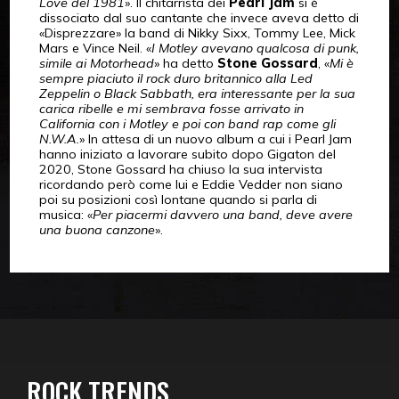
Love del 1981
». Il chitarrista dei
Pearl Jam
si è
dissociato dal suo cantante che invece aveva detto di
«Disprezzare» la band di Nikky Sixx, Tommy Lee, Mick
Mars e Vince Neil. «
I Motley avevano qualcosa di punk,
simile ai Motorhead
» ha detto
Stone Gossard
, «
Mi è
sempre piaciuto il rock duro britannico alla Led
Zeppelin o Black Sabbath, era interessante per la sua
carica ribelle e mi sembrava fosse arrivato in
California con i Motley e poi con band rap come gli
N.W.A.
» In attesa di un nuovo album a cui i Pearl Jam
hanno iniziato a lavorare subito dopo Gigaton del
2020, Stone Gossard ha chiuso la sua intervista
ricordando però come lui e Eddie Vedder non siano
poi su posizioni così lontane quando si parla di
musica: «
Per piacermi davvero una band, deve avere
una buona canzone
».
ROCK TRENDS