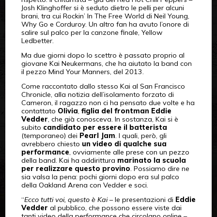
Josh Klinghoffer si è seduto dietro le pelli per alcuni
brani, tra cui Rockin’ In The Free World di Neil Young,
Why Go e Corduroy. Un altro fan ha avuto l’onore di
salire sul palco per la canzone finale, Yellow
Ledbetter.
Ma due giorni dopo lo scettro è passato proprio al
giovane Kai Neukermans, che ha aiutato la band con
il pezzo Mind Your Manners, del 2013.
Come raccontato dallo stesso Kai al San Francisco
Chronicle, alla notizia dell’isolamento forzato di
Cameron, il ragazzo non ci ha pensato due volte e ha
contattato
Olivia
,
figlia del frontman Eddie
Vedder
, che già conosceva. In sostanza, Kai si è
subito
candidato per essere il batterista
(temporaneo) dei
Pearl Jam
. I quali, però, gli
avrebbero chiesto
un video di qualche sua
performance
, ovviamente alle prese con un pezzo
della band. Kai ha addirittura
marinato la scuola
per realizzare questo provino
. Possiamo dire ne
sia valsa la pena: pochi giorni dopo era sul palco
della Oakland Arena con Vedder e soci.
“
Ecco tutti voi, questo è Kai
– le presentazioni di
Eddie
Vedder
al pubblico, che possono essere viste dai
tanti video della performance che circolano online –