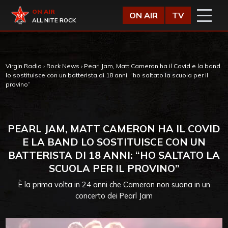
Vai al contenuto
Virgin Radio
ON AIR
ON AIR
TV
ALL NITE ROCK
Virgin Radio
›
Rock News
›
Pearl Jam, Matt Cameron ha il Covid e la band
lo sostituisce con un batterista di 18 anni: “ho saltato la scuola per il
provino”
PEARL JAM, MATT CAMERON HA IL COVID
E LA BAND LO SOSTITUISCE CON UN
BATTERISTA DI 18 ANNI: “HO SALTATO LA
SCUOLA PER IL PROVINO”
È la prima volta in 24 anni che Cameron non suona in un
concerto dei Pearl Jam