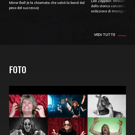
Led Zeppelin: ritrovati e pu
Mirror Ball (e la chiamata che salvò la band dal
dello storico concerto di Ba
peso del successo)
esibizione di Immigrant So
VEDI TUTTE
FOTO