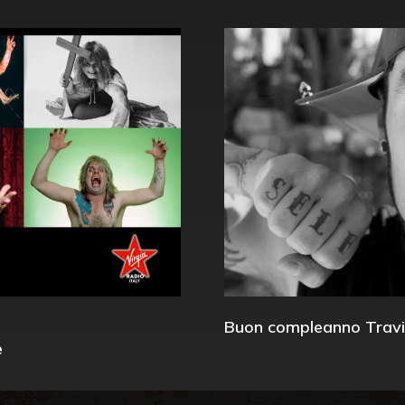
Buon compleanno Travi
e