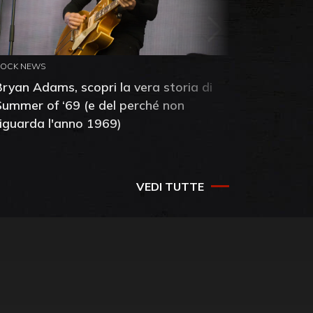
ROCK NEWS
ROCK NEW
Bryan Adams, scopri la vera storia di
Anthony 
Summer of ‘69 (e del perché non
mia amic
riguarda l'anno 1969)
VEDI TUTTE