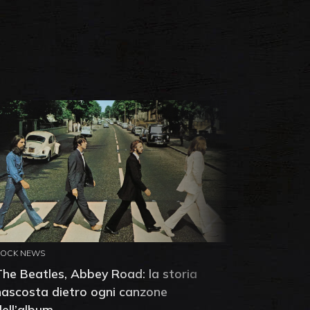
ROCK NEWS
ROCK NEW
The Beatles, Abbey Road: la storia
Neil You
nascosta dietro ogni canzone
dell'alb
dell’album
che salv