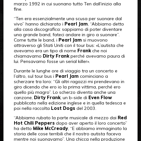
marzo 1992 in cui suonano tutto Ten dall’inizio alla
fine.
“Ten era essenzialmente una scusa per suonare dal
vivo” hanno dichiarato i
Pearl Jam
, “Abbiamo detto
alla casa discografica: sappiamo di poter diventare
una grande band, fateci andare in giro a suonare”.
Come tutte le band, i
Pearl Jam
si muovono
attraverso gli Stati Uniti con il tour bus: «L’autista che
avevamo era un tipo di nome
Frank
che noi
chiamavamo
Dirty Frank
perché avevamo paura di
lui. Pensavamo fosse un serial killer».
Durante le lunghe ore di viaggio tra un concerto e
l’altro, sul tour bus i
Pearl Jam
cominciano a
scherzare tra loro: “Gli altri ragazzi mi prendevano in
giro dicendo che ero io la prima vittima, perché ero
quello più magro”. Lo scherzo diventa anche una
canzone,
Dirty Frank
, un b-side di
Even Flow
pubblicato nella edizione inglese e in quella tedesca e
poi nella raccolta
Lost Dogs
del 2003.
“Abbiamo rubato la parte musicale di mezzo dai
Red
Hot Chili Peppers
dopo aver aperto il loro concerto”
ha detto
Mike McCready
, “E abbiamo immaginato la
storia delle cose terribili che il nostro autista faceva
mentre noi suonavamo”. Una chicca nella produzione