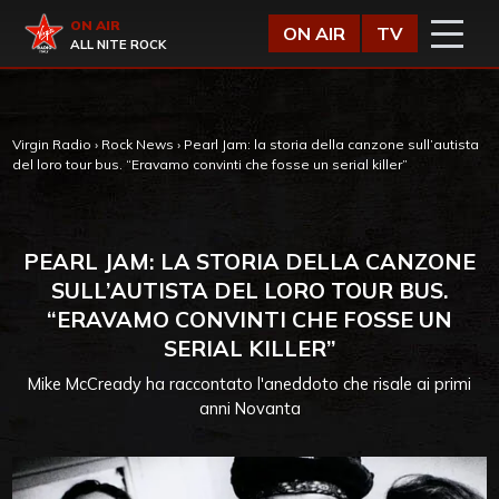
Vai al contenuto
Virgin Radio
ON AIR
ON AIR
TV
ALL NITE ROCK
Virgin Radio
›
Rock News
›
Pearl Jam: la storia della canzone sull’autista
del loro tour bus. “Eravamo convinti che fosse un serial killer”
PEARL JAM: LA STORIA DELLA CANZONE
SULL’AUTISTA DEL LORO TOUR BUS.
“ERAVAMO CONVINTI CHE FOSSE UN
SERIAL KILLER”
Mike McCready ha raccontato l'aneddoto che risale ai primi
anni Novanta