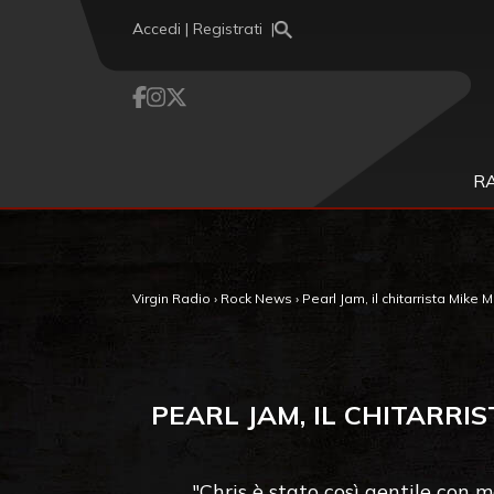
Vai al contenuto
Accedi | Registrati
R
Virgin Radio
›
Rock News
›
Pearl Jam, il chitarrista Mike
PEARL JAM, IL CHITARR
"Chris è stato così gentile con 