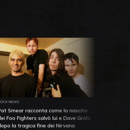
ROCK NEWS
ROCK NEW
Pat Smear racconta come la nascita
Pink Flo
dei Foo Fighters salvò lui e Dave Grohl
Dawn: sc
dopo la tragica fine dei Nirvana
della ba