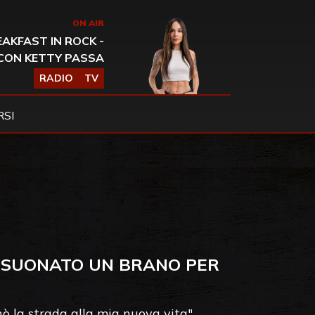
ON AIR
AKFAST IN ROCK -
CON KETTY PASSA
RADIO
TV
SI
E SUONATO UN BRANO PER
nò la strada alla mia nuova vita"