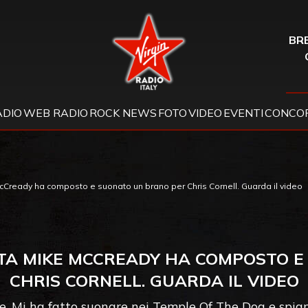
Virgin Radio
BRE
ADIO
WEB RADIO
ROCK NEWS
FOTO
VIDEO
EVENTI
CONCOR
 McCready ha composto e suonato un brano per Chris Cornell. Guarda il video
ISTA MIKE MCCREADY HA COMPOSTO 
CHRIS CORNELL. GUARDA IL VIDEO
me. Mi ha fatto suonare nei Temple Of The Dog e spia