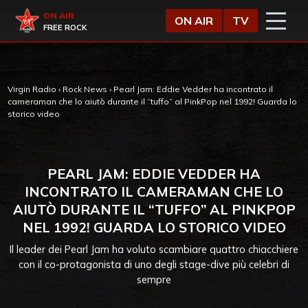
Vai al contenuto
Virgin Radio
ON AIR
ON AIR
TV
FREE ROCK
Virgin Radio
›
Rock News
›
Pearl Jam: Eddie Vedder ha incontrato il
cameraman che lo aiutò durante il “tuffo” al PinkPop nel 1992! Guarda lo
storico video
PEARL JAM: EDDIE VEDDER HA
INCONTRATO IL CAMERAMAN CHE LO
AIUTÒ DURANTE IL “TUFFO” AL PINKPOP
NEL 1992! GUARDA LO STORICO VIDEO
Il leader dei Pearl Jam ha voluto scambiare quattro chiacchiere
con il co-protagonista di uno degli stage-dive più celebri di
sempre