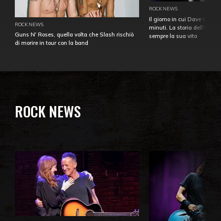
ROCK NEWS
Il giorno in cui Dave Gahan
ROCK NEWS
minuti. La storia dell'over
Guns N' Roses, quella volta che Slash rischiò
sempre la sua vita
di morire in tour con la band
ROCK NEWS