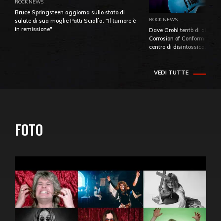
ROCK NEWS
Bruce Springsteen aggiorna sullo stato di
ROCK NEWS
salute di sua moglie Patti Scialfa: "Il tumore è
in remissione"
Dave Grohl tentò di aiutare
Corrosion of Conformity fino
centro di disintossicazione
VEDI TUTTE
FOTO