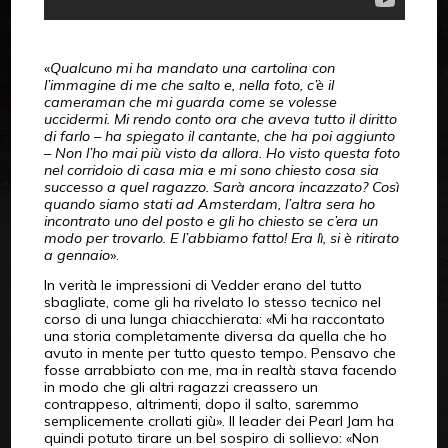
«
Qualcuno mi ha mandato una cartolina con
l’immagine di me che salto e, nella foto, c’è il
cameraman che mi guarda come se volesse
uccidermi. Mi rendo conto ora che aveva tutto il diritto
di farlo – ha spiegato il cantante, che ha poi aggiunto
– Non l’ho mai più visto da allora. Ho visto questa foto
nel corridoio di casa mia e mi sono chiesto cosa sia
successo a quel ragazzo. Sarà ancora incazzato? Così
quando siamo stati ad Amsterdam, l’altra sera ho
incontrato uno del posto e gli ho chiesto se c’era un
modo per trovarlo. E l’abbiamo fatto! Era lì, si è ritirato
a gennaio
».
In verità le impressioni di Vedder erano del tutto
sbagliate, come gli ha rivelato lo stesso tecnico nel
corso di una lunga chiacchierata: «Mi ha raccontato
una storia completamente diversa da quella che ho
avuto in mente per tutto questo tempo. Pensavo che
fosse arrabbiato con me, ma in realtà stava facendo
in modo che gli altri ragazzi creassero un
contrappeso, altrimenti, dopo il salto, saremmo
semplicemente crollati giù». Il leader dei Pearl Jam ha
quindi potuto tirare un bel sospiro di sollievo: «Non