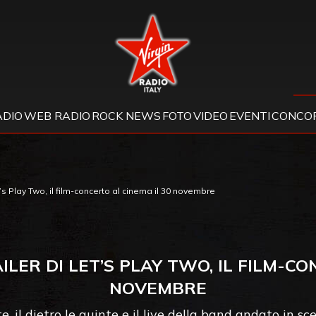
Virgin Radio
ADIO
WEB RADIO
ROCK NEWS
FOTO
VIDEO
EVENTI
CONCOR
et’s Play Two, il film-concerto al cinema il 30 novembre
ILER DI LET’S PLAY TWO, IL FILM-C
NOVEMBRE
te, il dietro le quinte e il live della band andato in s