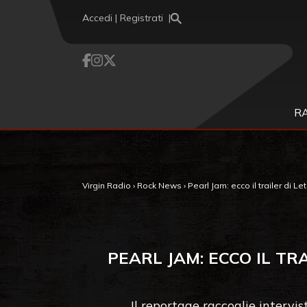
Vai al contenuto
Accedi | Registrati
R
Virgin Radio
›
Rock News
›
Pearl Jam: ecco il trailer di L
PEARL JAM: ECCO IL TRA
Il reportage raccoglie intervis