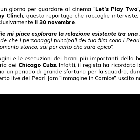
un giorno per guardare al cinema “
Let’s Play Two
“
y Clinch
, questo reportage che raccoglie interviste, 
esclusivamente
il 30 novembre
.
fie mi piace esplorare la relazione esistente tra una 
 che i personaggi principali del tuo film sono i Pearl 
omento storico, sai per certo che sarà epico
“.
agini e le esecuzioni dei brani più importanti dell
ria dei
Chicago Cubs
. Infatti, il regista ha ricordato
ia un periodo di grande sfortuna per la squadra, du
erto live dei Pearl Jam “Immagine in Cornice”, uscito n