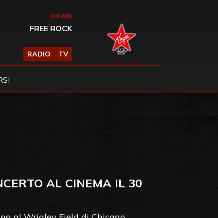
ON AIR
FREE ROCK
RADIO
TV
SI
ONCERTO AL CINEMA IL 30
cena al Wrigley Field di Chicago