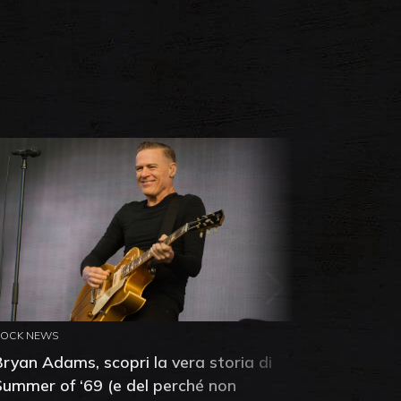
ROCK NEWS
ROCK NEW
Bryan Adams, scopri la vera storia di
Anthony 
Summer of ‘69 (e del perché non
mia amic