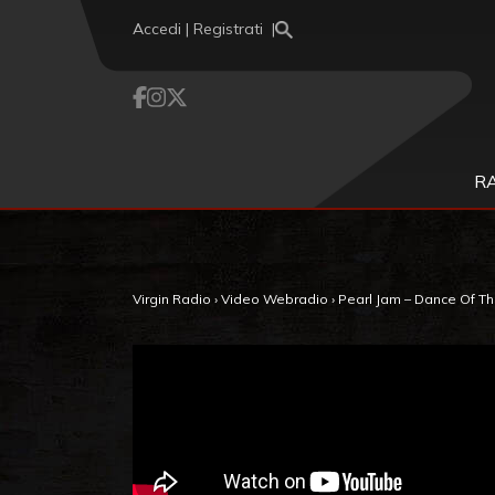
Vai al contenuto
Accedi | Registrati
R
Virgin Radio
›
Video Webradio
›
Pearl Jam – Dance Of Th