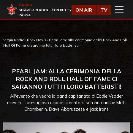
Vai al contenuto
ON AIR
Virgin Radio
ON AIR
TV
SUMMER IN ROCK - CON KETTY
PASSA
Virgin Radio
›
Rock News
›
Pearl Jam: alla cerimonia della Rock And Roll
Hall Of Fame ci saranno tutti i loro batteristi!
PEARL JAM: ALLA CERIMONIA DELLA
ROCK AND ROLL HALL OF FAME CI
SARANNO TUTTI I LORO BATTERISTI!
All'evento che vedrà la band capitanata di Eddie Vedder
ricevere il prestigioso riconoscimento ci saranno anche Matt
Chamberlin, Dave Abbruzzese e Jack Irons