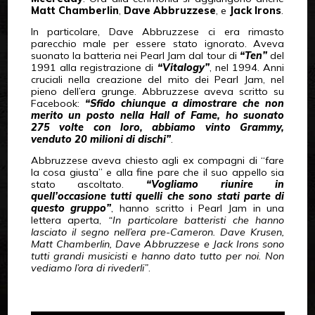
Matt Chamberlin
,
Dave Abbruzzese
, e
Jack Irons
.
In particolare, Dave Abbruzzese ci era rimasto
parecchio male per essere stato ignorato. Aveva
suonato la batteria nei Pearl Jam dal tour di
“Ten”
del
1991 alla registrazione di
“Vitalogy”
, nel 1994. Anni
cruciali nella creazione del mito dei Pearl Jam, nel
pieno dell’era grunge. Abbruzzese aveva scritto su
Facebook:
“Sfido chiunque a dimostrare che non
merito un posto nella Hall of Fame, ho suonato
275 volte con loro, abbiamo vinto Grammy,
venduto 20 milioni di dischi”
.
Abbruzzese aveva chiesto agli ex compagni di “fare
la cosa giusta” e alla fine pare che il suo appello sia
stato ascoltato.
“Vogliamo riunire in
quell’occasione tutti quelli che sono stati parte di
questo gruppo”
, hanno scritto i Pearl Jam in una
lettera aperta,
“In particolare batteristi che hanno
lasciato il segno nell’era pre-Cameron. Dave Krusen,
Matt Chamberlin, Dave Abbruzzese e Jack Irons sono
tutti grandi musicisti e hanno dato tutto per noi. Non
vediamo l’ora di rivederli”
.