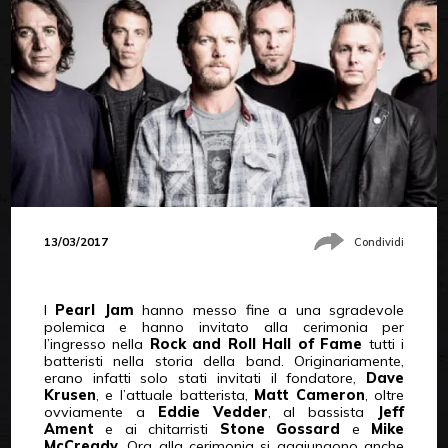
13/03/2017
Condividi
I
Pearl Jam
hanno messo fine a una sgradevole
polemica e hanno invitato alla cerimonia per
l’ingresso nella
Rock and Roll Hall of Fame
tutti i
batteristi nella storia della band. Originariamente,
erano infatti solo stati invitati il fondatore,
Dave
Krusen
, e l’attuale batterista,
Matt Cameron
, oltre
ovviamente a
Eddie Vedder
, al bassista
Jeff
Ament
e ai chitarristi
Stone Gossard
e
Mike
McCready
. Ora alla cerimonia si aggiungono anche