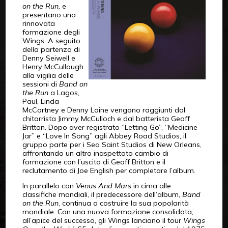
on the Run,
e
presentano una
rinnovata
formazione degli
Wings. A seguito
della partenza di
Denny Seiwell e
Henry McCullough
alla vigilia delle
sessioni di
Band on
the Run
a Lagos,
Paul, Linda
McCartney e Denny Laine vengono raggiunti dal
chitarrista Jimmy McCulloch e dal batterista Geoff
Britton. Dopo aver registrato “Letting Go”, “Medicine
Jar” e “Love In Song” agli Abbey Road Studios, il
gruppo parte per i Sea Saint Studios di New Orleans,
affrontando un altro inaspettato cambio di
formazione con l’uscita di Geoff Britton e il
reclutamento di Joe English per completare l’album.
In parallelo con
Venus And Mars
in cima alle
classifiche mondiali, il predecessore dell’album,
Band
on the Run
, continua a costruire la sua popolarità
mondiale. Con una nuova formazione consolidata,
all’apice del successo, gli Wings lanciano il tour
Wings