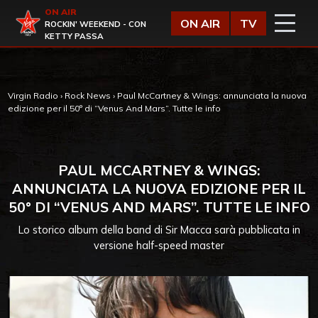
Vai al contenuto
ON AIR
Virgin Radio
ON AIR
TV
ROCKIN' WEEKEND - CON
KETTY PASSA
Virgin Radio
›
Rock News
›
Paul McCartney & Wings: annunciata la nuova
edizione per il 50° di “Venus And Mars”. Tutte le info
PAUL MCCARTNEY & WINGS:
ANNUNCIATA LA NUOVA EDIZIONE PER IL
50° DI “VENUS AND MARS”. TUTTE LE INFO
Lo storico album della band di Sir Macca sarà pubblicata in
versione half-speed master