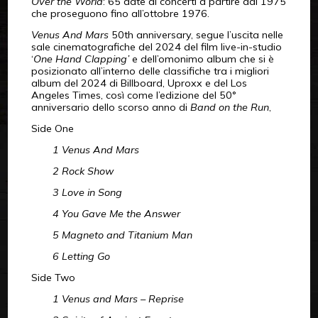
Over the World
: 65 date di concerti a partire dal 1975
che proseguono fino all’ottobre 1976.
Venus And Mars
50th anniversary, segue l’uscita nelle
sale cinematografiche del 2024 del film live-in-studio
‘
One Hand Clapping’
e dell’omonimo album che si è
posizionato all’interno delle classifiche tra i migliori
album del 2024 di Billboard, Uproxx e del Los
Angeles Times, così come l’edizione del 50°
anniversario dello scorso anno di
Band on the Run
,
Side One
1 Venus And Mars
2 Rock Show
3 Love in Song
4 You Gave Me the Answer
5 Magneto and Titanium Man
6 Letting Go
Side Two
1 Venus and Mars – Reprise