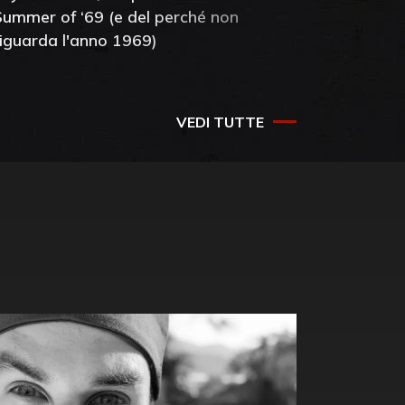
Summer of ‘69 (e del perché non
mia amic
riguarda l'anno 1969)
VEDI TUTTE