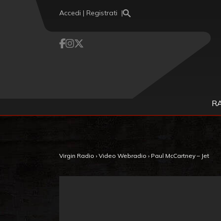
Vai al contenuto
Accedi | Registrati
R
Virgin Radio
›
Video Webradio
›
Paul McCartney – Jet