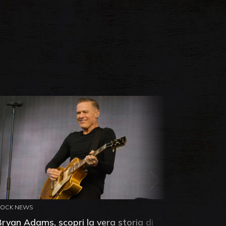
ROCK NEWS
ROCK NEW
Bryan Adams, scopri la vera storia di
Anthony 