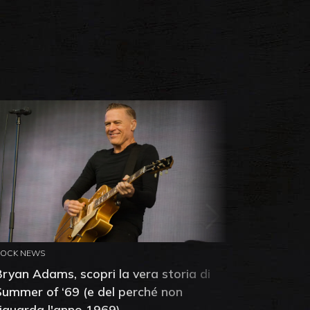
ROCK NEWS
ROCK NEW
Bryan Adams, scopri la vera storia di
Anthony 
Summer of ‘69 (e del perché non
mia amic
riguarda l'anno 1969)