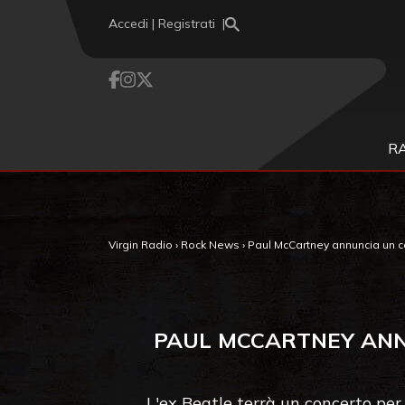
Vai al contenuto
Accedi | Registrati
R
Virgin Radio
›
Rock News
›
Paul McCartney annuncia un con
PAUL MCCARTNEY ANNU
L'ex Beatle terrà un concerto per