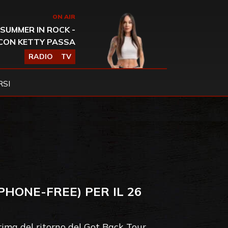
ON AIR
SUMMER IN ROCK -
CON KETTY PASSA
RADIO
TV
SI
HONE-FREE) PER IL 26
rima del ritorno del Got Back Tour