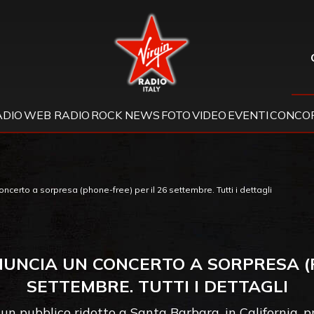
Virgin Radio
ADIO
WEB RADIO
ROCK NEWS
FOTO
VIDEO
EVENTI
CONCOR
certo a sorpresa (phone-free) per il 26 settembre. Tutti i dettagli
NCIA UN CONCERTO A SORPRESA (P
SETTEMBRE. TUTTI I DETTAGLI
 un pubblico ridotto a Santa Barbara, in California, p