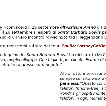
ey
ricomincerà il 29 settembre
all’Acrisure Arena
a Pal
 il 26 settembre si esibirà al
Santa Barbara Bowls
pe
he sarà un vero incontro ravvicinato tra il leggendario 
ta registrarsi sul sito del tour,
PaulMcCartneyGotBa
 botteghino del Santa Barbara Bowl”
ha dichiarato McC
iva, meglio alloggia. Due biglietti per cliente. Evitate di
ccettati e l’ingresso sarà negato.”
Altro fatto interessant
sempre sul sito web, è
permessi
.
“Questo conce
telefoni (phone-free). I 
Yondr e gli ospiti mante
telefoni in ogni momento