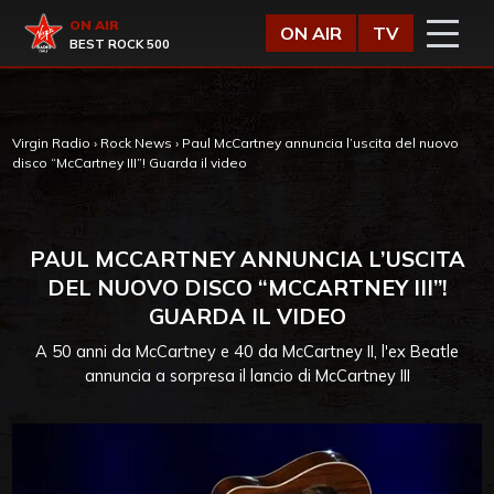
Vai al contenuto
Virgin Radio
ON AIR
ON AIR
TV
BEST ROCK 500
Virgin Radio
›
Rock News
›
Paul McCartney annuncia l’uscita del nuovo
disco “McCartney III”! Guarda il video
PAUL MCCARTNEY ANNUNCIA L’USCITA
DEL NUOVO DISCO “MCCARTNEY III”!
GUARDA IL VIDEO
A 50 anni da McCartney e 40 da McCartney II, l'ex Beatle
annuncia a sorpresa il lancio di McCartney III