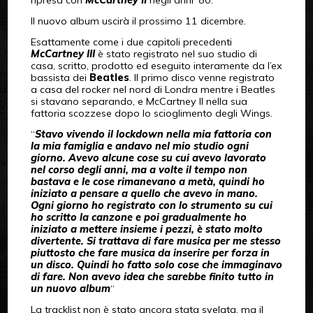
Il nuovo album uscirà il prossimo 11 dicembre.
Esattamente come i due capitoli precedenti
McCartney III
è stato registrato nel suo studio di
casa, scritto, prodotto ed eseguito interamente da l’ex
bassista dei
Beatles
. Il primo disco venne registrato
a casa del rocker nel nord di Londra mentre i Beatles
si stavano separando, e McCartney II nella sua
fattoria scozzese dopo lo scioglimento degli Wings.
“
Stavo vivendo il lockdown nella mia fattoria con
la mia famiglia e andavo nel mio studio ogni
giorno. Avevo alcune cose su cui avevo lavorato
nel corso degli anni, ma a volte il tempo non
bastava e le cose rimanevano a metà, quindi ho
iniziato a pensare a quello che avevo in mano.
Ogni giorno ho registrato con lo strumento su cui
ho scritto la canzone e poi gradualmente ho
iniziato a mettere insieme i pezzi, è stato molto
divertente.
Si trattava di fare musica per me stesso
piuttosto che fare musica da inserire per forza in
un disco. Quindi ho fatto solo cose che immaginavo
di fare. Non avevo idea che sarebbe finito tutto in
un nuovo album
“
La tracklist non è stato ancora stata svelata, ma il